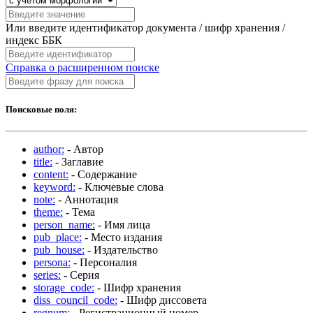
Или введите идентификатор документа / шифр хранения /
индекс ББК
Справка о расширенном поиске
Поисковые поля:
author:
- Автор
title:
- Заглавие
content:
- Содержание
keyword:
- Ключевые слова
note:
- Аннотация
theme:
- Тема
person_name:
- Имя лица
pub_place:
- Место издания
pub_house:
- Издательство
persona:
- Персоналия
series:
- Серия
storage_code:
- Шифр хранения
diss_council_code:
- Шифр диссовета
regnum:
- Регистрационный номер