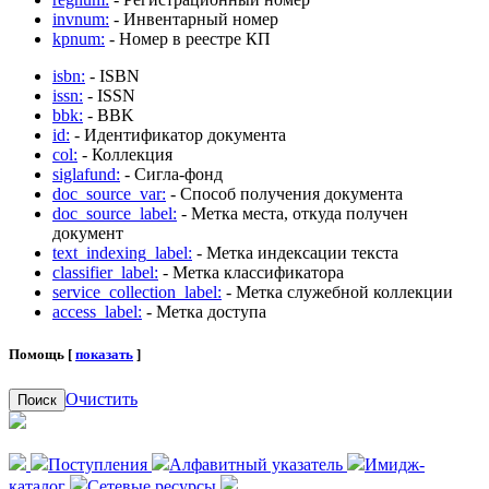
invnum:
- Инвентарный номер
kpnum:
- Номер в реестре КП
isbn:
- ISBN
issn:
- ISSN
bbk:
- BBK
id:
- Идентификатор документа
col:
- Коллекция
siglafund:
- Сигла-фонд
doc_source_var:
- Способ получения документа
doc_source_label:
- Метка места, откуда получен
документ
text_indexing_label:
- Метка индексации текста
classifier_label:
- Метка классификатора
service_collection_label:
- Метка служебной коллекции
access_label:
- Метка доступа
Помощь [
показать
]
Очистить
Поиск
Поступления
Алфавитный указатель
Имидж-
каталог
Сетевые ресурсы