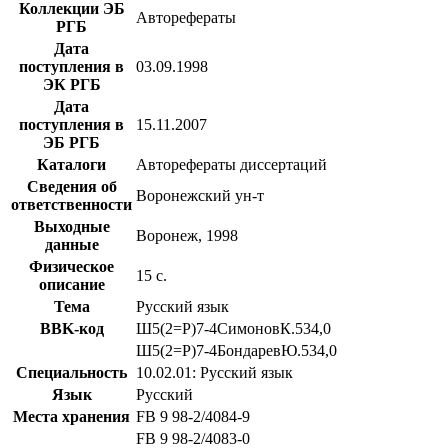
Коллекции ЭБ
Авторефераты
РГБ
Дата
поступления в
03.09.1998
ЭК РГБ
Дата
поступления в
15.11.2007
ЭБ РГБ
Каталоги
Авторефераты диссертаций
Сведения об
Воронежский ун-т
ответственности
Выходные
Воронеж, 1998
данные
Физическое
15 с.
описание
Тема
Русский язык
BBK-код
Ш5(2=Р)7-4СимоновК.534,0
Ш5(2=Р)7-4БондаревЮ.534,0
Специальность
10.02.01: Русский язык
Язык
Русский
Места хранения
FB 9 98-2/4084-9
FB 9 98-2/4083-0