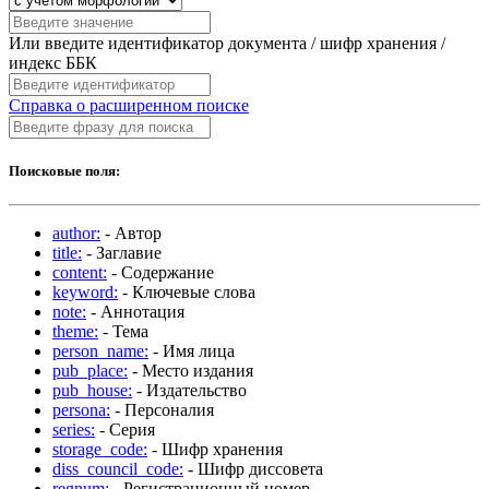
Или введите идентификатор документа / шифр хранения /
индекс ББК
Справка о расширенном поиске
Поисковые поля:
author:
- Автор
title:
- Заглавие
content:
- Содержание
keyword:
- Ключевые слова
note:
- Аннотация
theme:
- Тема
person_name:
- Имя лица
pub_place:
- Место издания
pub_house:
- Издательство
persona:
- Персоналия
series:
- Серия
storage_code:
- Шифр хранения
diss_council_code:
- Шифр диссовета
regnum:
- Регистрационный номер