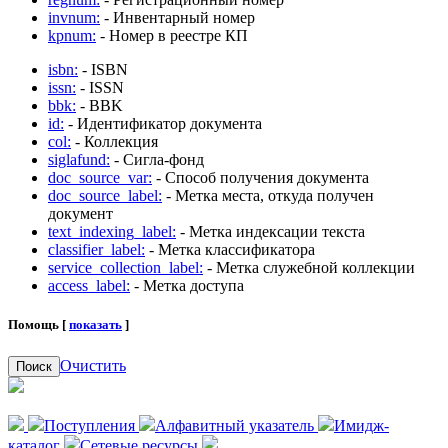
invnum:
- Инвентарный номер
kpnum:
- Номер в реестре КП
isbn:
- ISBN
issn:
- ISSN
bbk:
- BBK
id:
- Идентификатор документа
col:
- Коллекция
siglafund:
- Сигла-фонд
doc_source_var:
- Способ получения документа
doc_source_label:
- Метка места, откуда получен
документ
text_indexing_label:
- Метка индексации текста
classifier_label:
- Метка классификатора
service_collection_label:
- Метка служебной коллекции
access_label:
- Метка доступа
Помощь [
показать
]
Очистить
Поиск
Поступления
Алфавитный указатель
Имидж-
каталог
Сетевые ресурсы