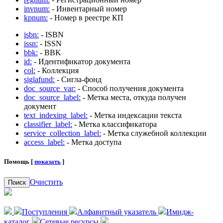
invnum:
- Инвентарный номер
kpnum:
- Номер в реестре КП
isbn:
- ISBN
issn:
- ISSN
bbk:
- BBK
id:
- Идентификатор документа
col:
- Коллекция
siglafund:
- Сигла-фонд
doc_source_var:
- Способ получения документа
doc_source_label:
- Метка места, откуда получен
документ
text_indexing_label:
- Метка индексации текста
classifier_label:
- Метка классификатора
service_collection_label:
- Метка служебной коллекции
access_label:
- Метка доступа
Помощь [
показать
]
Очистить
Поиск
Поступления
Алфавитный указатель
Имидж-
каталог
Сетевые ресурсы