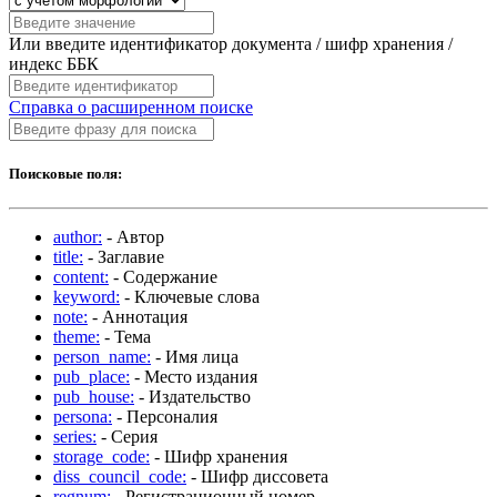
Или введите идентификатор документа / шифр хранения /
индекс ББК
Справка о расширенном поиске
Поисковые поля:
author:
- Автор
title:
- Заглавие
content:
- Содержание
keyword:
- Ключевые слова
note:
- Аннотация
theme:
- Тема
person_name:
- Имя лица
pub_place:
- Место издания
pub_house:
- Издательство
persona:
- Персоналия
series:
- Серия
storage_code:
- Шифр хранения
diss_council_code:
- Шифр диссовета
regnum:
- Регистрационный номер