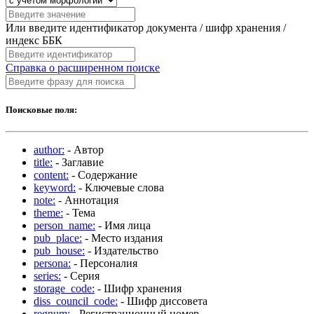
Или введите идентификатор документа / шифр хранения /
индекс ББК
Справка о расширенном поиске
Поисковые поля:
author:
- Автор
title:
- Заглавие
content:
- Содержание
keyword:
- Ключевые слова
note:
- Аннотация
theme:
- Тема
person_name:
- Имя лица
pub_place:
- Место издания
pub_house:
- Издательство
persona:
- Персоналия
series:
- Серия
storage_code:
- Шифр хранения
diss_council_code:
- Шифр диссовета
regnum:
- Регистрационный номер