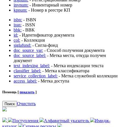
invnum:
- Инвентарный номер
kpnum:
- Номер в реестре КП
isbn:
- ISBN
issn:
- ISSN
bbk:
- BBK
id:
- Идентификатор документа
col:
- Коллекция
siglafund:
- Сигла-фонд
doc_source_var:
- Способ получения документа
doc_source_label:
- Метка места, откуда получен
документ
text_indexing_label:
- Метка индексации текста
classifier_label:
- Метка классификатора
service_collection_label:
- Метка служебной коллекции
access_label:
- Метка доступа
Помощь [
показать
]
Очистить
Поиск
Поступления
Алфавитный указатель
Имидж-
каталог
Сетевые ресурсы