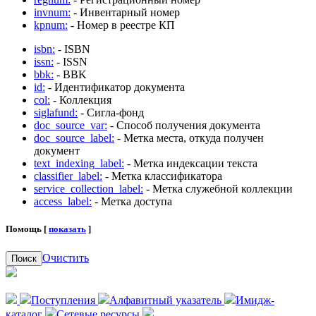
invnum:
- Инвентарный номер
kpnum:
- Номер в реестре КП
isbn:
- ISBN
issn:
- ISSN
bbk:
- BBK
id:
- Идентификатор документа
col:
- Коллекция
siglafund:
- Сигла-фонд
doc_source_var:
- Способ получения документа
doc_source_label:
- Метка места, откуда получен
документ
text_indexing_label:
- Метка индексации текста
classifier_label:
- Метка классификатора
service_collection_label:
- Метка служебной коллекции
access_label:
- Метка доступа
Помощь [
показать
]
Очистить
Поиск
Поступления
Алфавитный указатель
Имидж-
каталог
Сетевые ресурсы