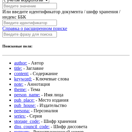
Или введите идентификатор документа / шифр хранения /
индекс ББК
Справка о расширенном поиске
Поисковые поля:
author:
- Автор
title:
- Заглавие
content:
- Содержание
keyword:
- Ключевые слова
note:
- Аннотация
theme:
- Тема
person_name:
- Имя лица
pub_place:
- Место издания
pub_house:
- Издательство
persona:
- Персоналия
series:
- Серия
storage_code:
- Шифр хранения
diss_council_code:
- Шифр диссовета
regnum:
- Регистрационный номер