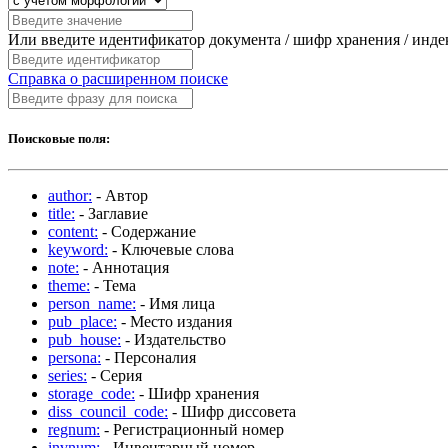
Или введите идентификатор документа / шифр хранения / инд
Справка о расширенном поиске
Поисковые поля:
author:
- Автор
title:
- Заглавие
content:
- Содержание
keyword:
- Ключевые слова
note:
- Аннотация
theme:
- Тема
person_name:
- Имя лица
pub_place:
- Место издания
pub_house:
- Издательство
persona:
- Персоналия
series:
- Серия
storage_code:
- Шифр хранения
diss_council_code:
- Шифр диссовета
regnum:
- Регистрационный номер
invnum:
- Инвентарный номер