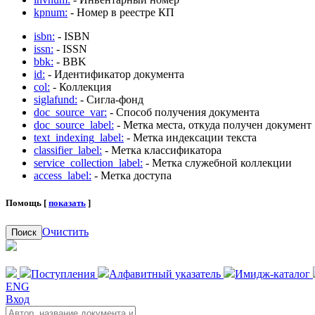
kpnum:
- Номер в реестре КП
isbn:
- ISBN
issn:
- ISSN
bbk:
- BBK
id:
- Идентификатор документа
col:
- Коллекция
siglafund:
- Сигла-фонд
doc_source_var:
- Способ получения документа
doc_source_label:
- Метка места, откуда получен документ
text_indexing_label:
- Метка индексации текста
classifier_label:
- Метка классификатора
service_collection_label:
- Метка служебной коллекции
access_label:
- Метка доступа
Помощь [
показать
]
Очистить
Поиск
Поступления
Алфавитный указатель
Имидж-каталог
ENG
Вход