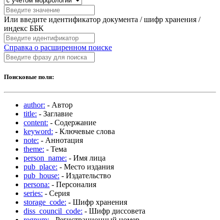
Или введите идентификатор документа / шифр хранения /
индекс ББК
Справка о расширенном поиске
Поисковые поля:
author:
- Автор
title:
- Заглавие
content:
- Содержание
keyword:
- Ключевые слова
note:
- Аннотация
theme:
- Тема
person_name:
- Имя лица
pub_place:
- Место издания
pub_house:
- Издательство
persona:
- Персоналия
series:
- Серия
storage_code:
- Шифр хранения
diss_council_code:
- Шифр диссовета
regnum:
- Регистрационный номер