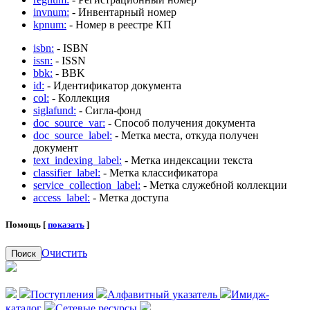
invnum:
- Инвентарный номер
kpnum:
- Номер в реестре КП
isbn:
- ISBN
issn:
- ISSN
bbk:
- BBK
id:
- Идентификатор документа
col:
- Коллекция
siglafund:
- Сигла-фонд
doc_source_var:
- Способ получения документа
doc_source_label:
- Метка места, откуда получен
документ
text_indexing_label:
- Метка индексации текста
classifier_label:
- Метка классификатора
service_collection_label:
- Метка служебной коллекции
access_label:
- Метка доступа
Помощь [
показать
]
Очистить
Поиск
Поступления
Алфавитный указатель
Имидж-
каталог
Сетевые ресурсы