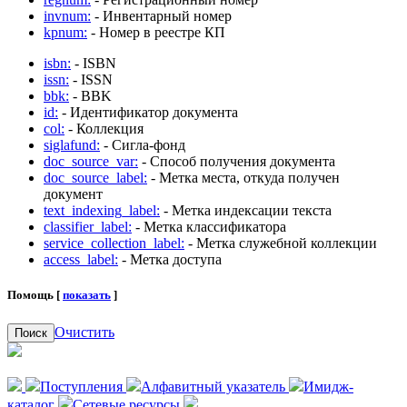
invnum:
- Инвентарный номер
kpnum:
- Номер в реестре КП
isbn:
- ISBN
issn:
- ISSN
bbk:
- BBK
id:
- Идентификатор документа
col:
- Коллекция
siglafund:
- Сигла-фонд
doc_source_var:
- Способ получения документа
doc_source_label:
- Метка места, откуда получен
документ
text_indexing_label:
- Метка индексации текста
classifier_label:
- Метка классификатора
service_collection_label:
- Метка служебной коллекции
access_label:
- Метка доступа
Помощь [
показать
]
Очистить
Поиск
Поступления
Алфавитный указатель
Имидж-
каталог
Сетевые ресурсы