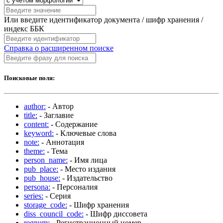
Или введите идентификатор документа / шифр хранения /
индекс ББК
Справка о расширенном поиске
Поисковые поля:
author:
- Автор
title:
- Заглавие
content:
- Содержание
keyword:
- Ключевые слова
note:
- Аннотация
theme:
- Тема
person_name:
- Имя лица
pub_place:
- Место издания
pub_house:
- Издательство
persona:
- Персоналия
series:
- Серия
storage_code:
- Шифр хранения
diss_council_code:
- Шифр диссовета
regnum:
- Регистрационный номер