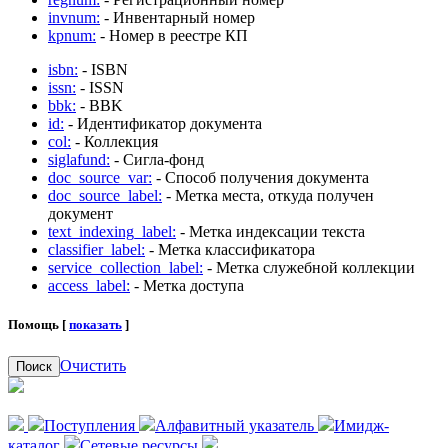
invnum:
- Инвентарный номер
kpnum:
- Номер в реестре КП
isbn:
- ISBN
issn:
- ISSN
bbk:
- BBK
id:
- Идентификатор документа
col:
- Коллекция
siglafund:
- Сигла-фонд
doc_source_var:
- Способ получения документа
doc_source_label:
- Метка места, откуда получен
документ
text_indexing_label:
- Метка индексации текста
classifier_label:
- Метка классификатора
service_collection_label:
- Метка служебной коллекции
access_label:
- Метка доступа
Помощь [
показать
]
Очистить
Поиск
Поступления
Алфавитный указатель
Имидж-
каталог
Сетевые ресурсы