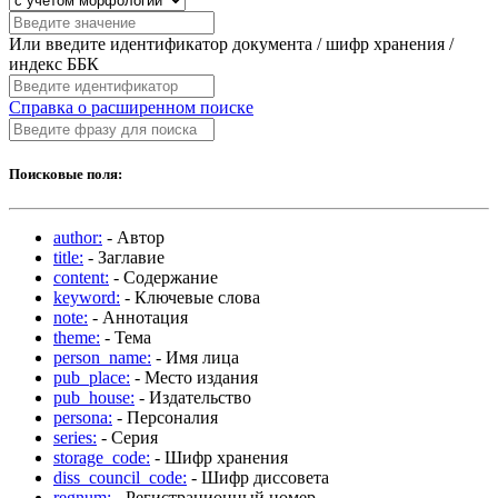
Или введите идентификатор документа / шифр хранения /
индекс ББК
Справка о расширенном поиске
Поисковые поля:
author:
- Автор
title:
- Заглавие
content:
- Содержание
keyword:
- Ключевые слова
note:
- Аннотация
theme:
- Тема
person_name:
- Имя лица
pub_place:
- Место издания
pub_house:
- Издательство
persona:
- Персоналия
series:
- Серия
storage_code:
- Шифр хранения
diss_council_code:
- Шифр диссовета
regnum:
- Регистрационный номер