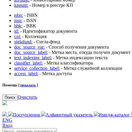
kpnum:
- Номер в реестре КП
isbn:
- ISBN
issn:
- ISSN
bbk:
- BBK
id:
- Идентификатор документа
col:
- Коллекция
siglafund:
- Сигла-фонд
doc_source_var:
- Способ получения документа
doc_source_label:
- Метка места, откуда получен документ
text_indexing_label:
- Метка индексации текста
classifier_label:
- Метка классификатора
service_collection_label:
- Метка служебной коллекции
access_label:
- Метка доступа
Помощь [
показать
]
Очистить
Поиск
Поступления
Алфавитный указатель
Имидж-каталог
ENG
Вход