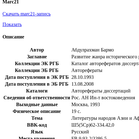
Marc21
Скачать marc21-запись
Показать
Описание
Автор
Абдулрахман Бармо
Заглавие
Развитие жанра исторического р
Коллекции ЭК РГБ
Каталог авторефератов диссер
Коллекции ЭБ РГБ
Авторефераты
Дата поступления в ЭК РГБ
28.10.1993
Дата поступления в ЭБ РГБ
13.08.2008
Каталоги
Авторефераты диссертаций
Сведения об ответственности
Рос. АН Ин-т востоковедения
Выходные данные
Москва, 1993
Физическое описание
19 с.
Тема
Литературы народов Азии и А
BBK-код
Ш5(5Ср)62-334.42,0
Язык
Русский
Места хранения
FB 9 93-2/3386-5