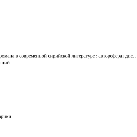
омана в современной сирийской литературе : автореферат дис. ..
таций
фрики