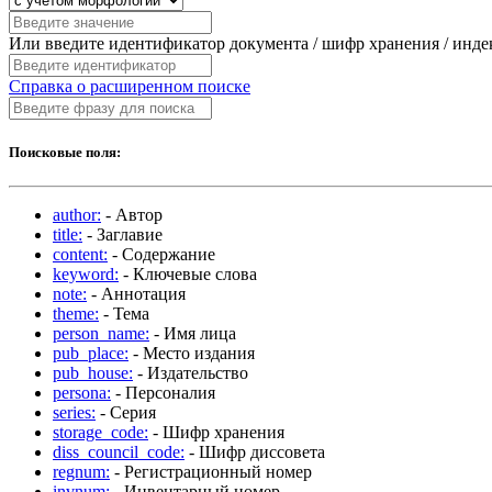
Или введите идентификатор документа / шифр хранения / инд
Справка о расширенном поиске
Поисковые поля:
author:
- Автор
title:
- Заглавие
content:
- Содержание
keyword:
- Ключевые слова
note:
- Аннотация
theme:
- Тема
person_name:
- Имя лица
pub_place:
- Место издания
pub_house:
- Издательство
persona:
- Персоналия
series:
- Серия
storage_code:
- Шифр хранения
diss_council_code:
- Шифр диссовета
regnum:
- Регистрационный номер
invnum:
- Инвентарный номер