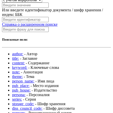
Или введите идентификатор документа / шифр хранения /
индекс ББК
Справка о расширенном поиске
Поисковые поля:
author:
- Автор
title:
- Заглавие
content:
- Содержание
keyword:
- Ключевые слова
note:
- Аннотация
theme:
- Тема
person_name:
- Имя лица
pub_place:
- Место издания
pub_house:
- Издательство
persona:
- Персоналия
series:
- Серия
storage_code:
- Шифр хранения
diss_council_code:
- Шифр диссовета
regnum:
- Регистрационный номер