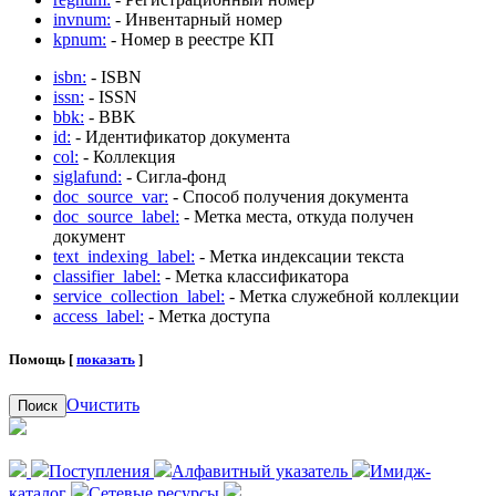
invnum:
- Инвентарный номер
kpnum:
- Номер в реестре КП
isbn:
- ISBN
issn:
- ISSN
bbk:
- BBK
id:
- Идентификатор документа
col:
- Коллекция
siglafund:
- Сигла-фонд
doc_source_var:
- Способ получения документа
doc_source_label:
- Метка места, откуда получен
документ
text_indexing_label:
- Метка индексации текста
classifier_label:
- Метка классификатора
service_collection_label:
- Метка служебной коллекции
access_label:
- Метка доступа
Помощь [
показать
]
Очистить
Поиск
Поступления
Алфавитный указатель
Имидж-
каталог
Сетевые ресурсы