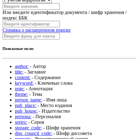
Или введите идентификатор документа / шифр хранения /
индекс ББК
Справка о расширенном поиске
Поисковые поля:
author:
- Автор
title:
- Заглавие
content:
- Содержание
keyword:
- Ключевые слова
note:
- Аннотация
theme:
- Тема
person_name:
- Имя лица
pub_place:
- Место издания
pub_house:
- Издательство
persona:
- Персоналия
series:
- Серия
storage_code:
- Шифр хранения
diss_council_code:
- Шифр диссовета
regnum:
- Регистрационный номер