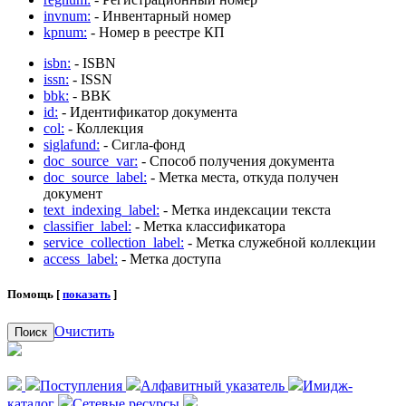
invnum:
- Инвентарный номер
kpnum:
- Номер в реестре КП
isbn:
- ISBN
issn:
- ISSN
bbk:
- BBK
id:
- Идентификатор документа
col:
- Коллекция
siglafund:
- Сигла-фонд
doc_source_var:
- Способ получения документа
doc_source_label:
- Метка места, откуда получен
документ
text_indexing_label:
- Метка индексации текста
classifier_label:
- Метка классификатора
service_collection_label:
- Метка служебной коллекции
access_label:
- Метка доступа
Помощь [
показать
]
Очистить
Поиск
Поступления
Алфавитный указатель
Имидж-
каталог
Сетевые ресурсы