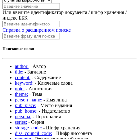
Или введите идентификатор документа / шифр хранения /
индекс ББК
Справка о расширенном поиске
Поисковые поля:
author:
- Автор
title:
- Заглавие
content:
- Содержание
keyword:
- Ключевые слова
note:
- Аннотация
theme:
- Тема
person_name:
- Имя лица
pub_place:
- Место издания
pub_house:
- Издательство
persona:
- Персоналия
series:
- Серия
storage_code:
- Шифр хранения
diss_council_code:
- Шифр диссовета
regnum:
- Регистрационный номер