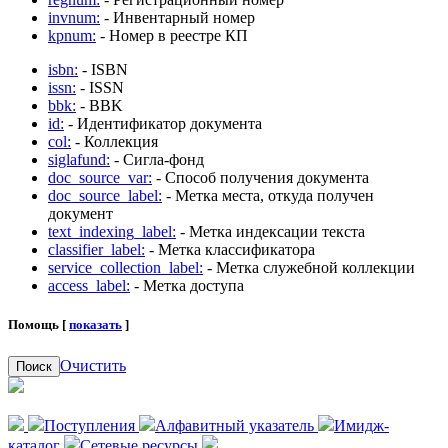
invnum:
- Инвентарный номер
kpnum:
- Номер в реестре КП
isbn:
- ISBN
issn:
- ISSN
bbk:
- BBK
id:
- Идентификатор документа
col:
- Коллекция
siglafund:
- Сигла-фонд
doc_source_var:
- Способ получения документа
doc_source_label:
- Метка места, откуда получен
документ
text_indexing_label:
- Метка индексации текста
classifier_label:
- Метка классификатора
service_collection_label:
- Метка служебной коллекции
access_label:
- Метка доступа
Помощь [
показать
]
Очистить
Поиск
Поступления
Алфавитный указатель
Имидж-
каталог
Сетевые ресурсы