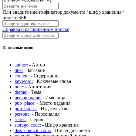
Или введите идентификатор документа / шифр хранения /
индекс ББК
Справка о расширенном поиске
Поисковые поля:
author:
- Автор
title:
- Заглавие
content:
- Содержание
keyword:
- Ключевые слова
note:
- Аннотация
theme:
- Тема
person_name:
- Имя лица
pub_place:
- Место издания
pub_house:
- Издательство
persona:
- Персоналия
series:
- Серия
storage_code:
- Шифр хранения
diss_council_code:
- Шифр диссовета
regnum:
- Регистрационный номер