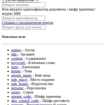
Или введите идентификатор документа / шифр хранения /
индекс ББК
Справка о расширенном поиске
Поисковые поля:
author:
- Автор
title:
- Заглавие
content:
- Содержание
keyword:
- Ключевые слова
note:
- Аннотация
theme:
- Тема
person_name:
- Имя лица
pub_place:
- Место издания
pub_house:
- Издательство
persona:
- Персоналия
series:
- Серия
storage_code:
- Шифр хранения
diss_council_code:
- Шифр диссовета
regnum:
- Регистрационный номер