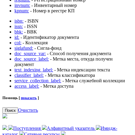
invnum:
- Инвентарный номер
kpnum:
- Номер в реестре КП
isbn:
- ISBN
issn:
- ISSN
bbk:
- BBK
id:
- Идентификатор документа
col:
- Коллекция
siglafund:
- Сигла-фонд
doc_source_var:
- Способ получения документа
doc_source_label:
- Метка места, откуда получен
документ
text_indexing_label:
- Метка индексации текста
classifier_label:
- Метка классификатора
service_collection_label:
- Метка служебной коллекции
access_label:
- Метка доступа
Помощь [
показать
]
Очистить
Поиск
Поступления
Алфавитный указатель
Имидж-
каталог
Сетевые ресурсы