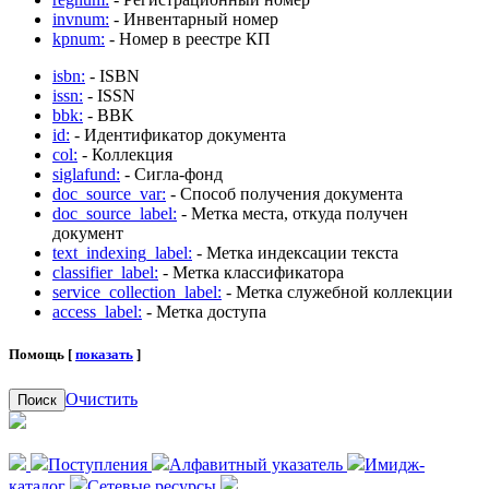
invnum:
- Инвентарный номер
kpnum:
- Номер в реестре КП
isbn:
- ISBN
issn:
- ISSN
bbk:
- BBK
id:
- Идентификатор документа
col:
- Коллекция
siglafund:
- Сигла-фонд
doc_source_var:
- Способ получения документа
doc_source_label:
- Метка места, откуда получен
документ
text_indexing_label:
- Метка индексации текста
classifier_label:
- Метка классификатора
service_collection_label:
- Метка служебной коллекции
access_label:
- Метка доступа
Помощь [
показать
]
Очистить
Поиск
Поступления
Алфавитный указатель
Имидж-
каталог
Сетевые ресурсы