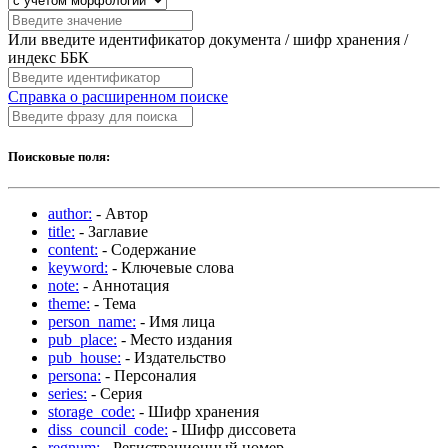
Или введите идентификатор документа / шифр хранения /
индекс ББК
Справка о расширенном поиске
Поисковые поля:
author:
- Автор
title:
- Заглавие
content:
- Содержание
keyword:
- Ключевые слова
note:
- Аннотация
theme:
- Тема
person_name:
- Имя лица
pub_place:
- Место издания
pub_house:
- Издательство
persona:
- Персоналия
series:
- Серия
storage_code:
- Шифр хранения
diss_council_code:
- Шифр диссовета
regnum:
- Регистрационный номер