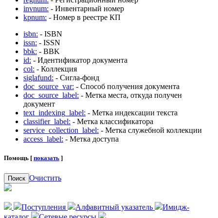
invnum:
- Инвентарный номер
kpnum:
- Номер в реестре КП
isbn:
- ISBN
issn:
- ISSN
bbk:
- BBK
id:
- Идентификатор документа
col:
- Коллекция
siglafund:
- Сигла-фонд
doc_source_var:
- Способ получения документа
doc_source_label:
- Метка места, откуда получен
документ
text_indexing_label:
- Метка индексации текста
classifier_label:
- Метка классификатора
service_collection_label:
- Метка служебной коллекции
access_label:
- Метка доступа
Помощь [
показать
]
Очистить
Поиск
Поступления
Алфавитный указатель
Имидж-
каталог
Сетевые ресурсы