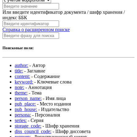
Или введите идентификатор документа / шифр хранения /
индекс ББК
Справка о расширенном поиске
Поисковые поля:
author:
- Автор
title:
- Заглавие
content:
- Содержание
keyword:
- Ключевые слова
note:
- Аннотация
theme:
- Тема
person_name:
- Имя лица
pub_place:
- Место издания
pub_house:
- Издательство
persona:
- Персоналия
series:
- Серия
storage_code:
- Шифр хранения
diss_council_code:
- Шифр диссовета
regnum:
- Регистрационный номер