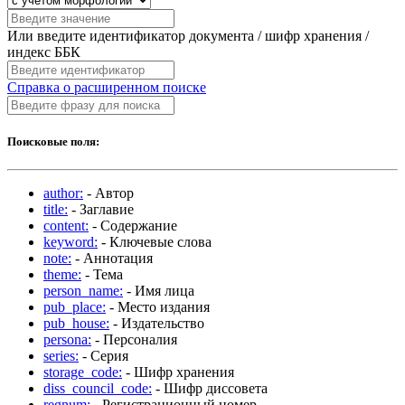
Или введите идентификатор документа / шифр хранения /
индекс ББК
Справка о расширенном поиске
Поисковые поля:
author:
- Автор
title:
- Заглавие
content:
- Содержание
keyword:
- Ключевые слова
note:
- Аннотация
theme:
- Тема
person_name:
- Имя лица
pub_place:
- Место издания
pub_house:
- Издательство
persona:
- Персоналия
series:
- Серия
storage_code:
- Шифр хранения
diss_council_code:
- Шифр диссовета
regnum:
- Регистрационный номер