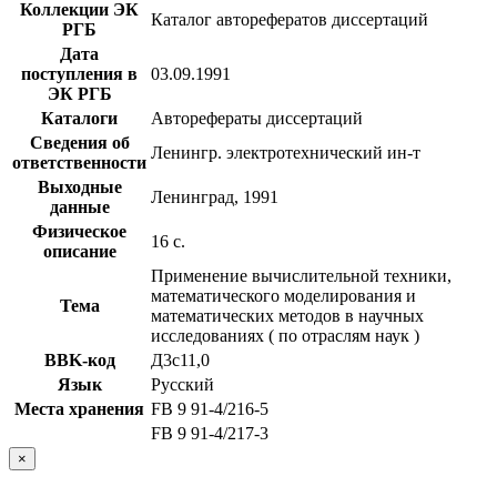
Коллекции ЭК
Каталог авторефератов диссертаций
РГБ
Дата
поступления в
03.09.1991
ЭК РГБ
Каталоги
Авторефераты диссертаций
Сведения об
Ленингр. электротехнический ин-т
ответственности
Выходные
Ленинград, 1991
данные
Физическое
16 с.
описание
Применение вычислительной техники,
математического моделирования и
Тема
математических методов в научных
исследованиях ( по отраслям наук )
BBK-код
Д3с11,0
Язык
Русский
Места хранения
FB 9 91-4/216-5
FB 9 91-4/217-3
×