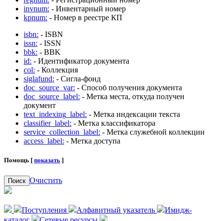
invnum:
- Инвентарный номер
kpnum:
- Номер в реестре КП
isbn:
- ISBN
issn:
- ISSN
bbk:
- BBK
id:
- Идентификатор документа
col:
- Коллекция
siglafund:
- Сигла-фонд
doc_source_var:
- Способ получения документа
doc_source_label:
- Метка места, откуда получен
документ
text_indexing_label:
- Метка индексации текста
classifier_label:
- Метка классификатора
service_collection_label:
- Метка служебной коллекции
access_label:
- Метка доступа
Помощь [
показать
]
Очистить
Поиск
Поступления
Алфавитный указатель
Имидж-
каталог
Сетевые ресурсы