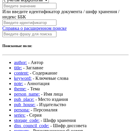
Или введите идентификатор документа / шифр хранения /
индекс ББК
Справка о расширенном поиске
Поисковые поля:
author:
- Автор
title:
- Заглавие
content:
- Содержание
keyword:
- Ключевые слова
note:
- Аннотация
theme:
- Тема
person_name:
- Имя лица
pub_place:
- Место издания
pub_house:
- Издательство
persona:
- Персоналия
series:
- Серия
storage_code:
- Шифр хранения
diss_council_code:
- Шифр диссовета
regnum:
- Регистрационный номер