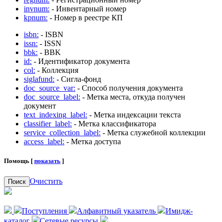
invnum:
- Инвентарный номер
kpnum:
- Номер в реестре КП
isbn:
- ISBN
issn:
- ISSN
bbk:
- BBK
id:
- Идентификатор документа
col:
- Коллекция
siglafund:
- Сигла-фонд
doc_source_var:
- Способ получения документа
doc_source_label:
- Метка места, откуда получен
документ
text_indexing_label:
- Метка индексации текста
classifier_label:
- Метка классификатора
service_collection_label:
- Метка служебной коллекции
access_label:
- Метка доступа
Помощь [
показать
]
Очистить
Поиск
Поступления
Алфавитный указатель
Имидж-
каталог
Сетевые ресурсы