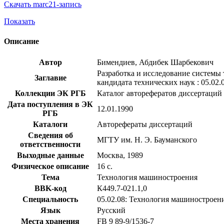
Скачать marc21-запись
Показать
Описание
Автор
Бимендиев, Абдибек Шарбекович
Разработка и исследование системы 
Заглавие
кандидата технических наук : 05.02.
Коллекции ЭК РГБ
Каталог авторефератов диссертаций
Дата поступления в ЭК
12.01.1990
РГБ
Каталоги
Авторефераты диссертаций
Сведения об
МГТУ им. Н. Э. Бауманского
ответственности
Выходные данные
Москва, 1989
Физическое описание
16 с.
Тема
Технология машиностроения
BBK-код
К449.7-021.1,0
Специальность
05.02.08: Технология машиностроен
Язык
Русский
Места хранения
FB 9 89-9/1536-7