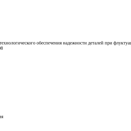
технологического обеспечения надежности деталей при флуктуаци
08
ия