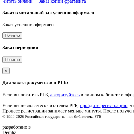
Читать онлайн
Заказ копии фрагмента
Заказ в читальный зал успешно оформлен
Заказ успешно оформлен.
Понятно
Заказ периодики
Понятно
×
Для заказа документов в РГБ:
Если вы читатель РГБ,
авторизуйтесь
в личном кабинете и офор
Если вы не являетесь читателем РГБ,
пройдите регистрацию
, ч
Процесс регистрации занимает меньше минуты. После получени
© 1999-2026
Российская государственная библиотека
РГБ
разработано в
Demliz