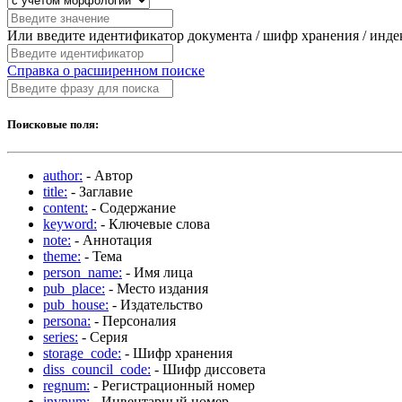
Или введите идентификатор документа / шифр хранения / инд
Справка о расширенном поиске
Поисковые поля:
author:
- Автор
title:
- Заглавие
content:
- Содержание
keyword:
- Ключевые слова
note:
- Аннотация
theme:
- Тема
person_name:
- Имя лица
pub_place:
- Место издания
pub_house:
- Издательство
persona:
- Персоналия
series:
- Серия
storage_code:
- Шифр хранения
diss_council_code:
- Шифр диссовета
regnum:
- Регистрационный номер
invnum:
- Инвентарный номер