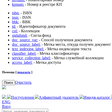
kpnum:
- Номер в реестре КП
isbn:
- ISBN
issn:
- ISSN
bbk:
- BBK
id:
- Идентификатор документа
col:
- Коллекция
siglafund:
- Сигла-фонд
doc_source_var:
- Способ получения документа
doc_source_label:
- Метка места, откуда получен документ
text_indexing_label:
- Метка индексации текста
classifier_label:
- Метка классификатора
service_collection_label:
- Метка служебной коллекции
access_label:
- Метка доступа
Помощь [
показать
]
Очистить
Поиск
Поступления
Алфавитный указатель
Имидж-каталог
ENG
Вход