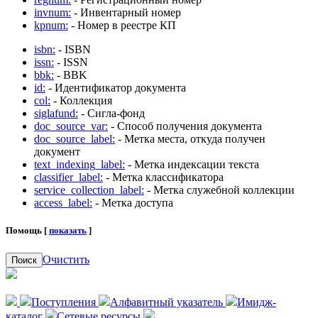
invnum:
- Инвентарный номер
kpnum:
- Номер в реестре КП
isbn:
- ISBN
issn:
- ISSN
bbk:
- BBK
id:
- Идентификатор документа
col:
- Коллекция
siglafund:
- Сигла-фонд
doc_source_var:
- Способ получения документа
doc_source_label:
- Метка места, откуда получен
документ
text_indexing_label:
- Метка индексации текста
classifier_label:
- Метка классификатора
service_collection_label:
- Метка служебной коллекции
access_label:
- Метка доступа
Помощь [
показать
]
Очистить
Поиск
Поступления
Алфавитный указатель
Имидж-
каталог
Сетевые ресурсы