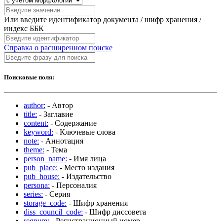
Или введите идентификатор документа / шифр хранения /
индекс ББК
Справка о расширенном поиске
Поисковые поля:
author:
- Автор
title:
- Заглавие
content:
- Содержание
keyword:
- Ключевые слова
note:
- Аннотация
theme:
- Тема
person_name:
- Имя лица
pub_place:
- Место издания
pub_house:
- Издательство
persona:
- Персоналия
series:
- Серия
storage_code:
- Шифр хранения
diss_council_code:
- Шифр диссовета
regnum:
- Регистрационный номер