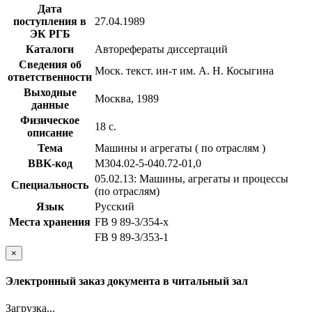
Дата
поступления в
27.04.1989
ЭК РГБ
Каталоги
Авторефераты диссертаций
Сведения об
Моск. текст. ин-т им. А. Н. Косыгина
ответственности
Выходные
Москва, 1989
данные
Физическое
18 с.
описание
Тема
Машины и агрегаты ( по отраслям )
BBK-код
М304.02-5-040.72-01,0
05.02.13: Машины, агрегаты и процессы
Специальность
(по отраслям)
Язык
Русский
Места хранения
FB 9 89-3/354-x
FB 9 89-3/353-1
×
Электронный заказ документа в читальный зал
Загрузка...