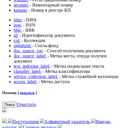
invnum:
- Инвентарный номер
kpnum:
- Номер в реестре КП
isbn:
- ISBN
issn:
- ISSN
bbk:
- BBK
id:
- Идентификатор документа
col:
- Коллекция
siglafund:
- Сигла-фонд
doc_source_var:
- Способ получения документа
doc_source_label:
- Метка места, откуда получен
документ
text_indexing_label:
- Метка индексации текста
classifier_label:
- Метка классификатора
service_collection_label:
- Метка служебной коллекции
access_label:
- Метка доступа
Помощь [
показать
]
Очистить
Поиск
Поступления
Алфавитный указатель
Имидж-
каталог
Сетевые ресурсы