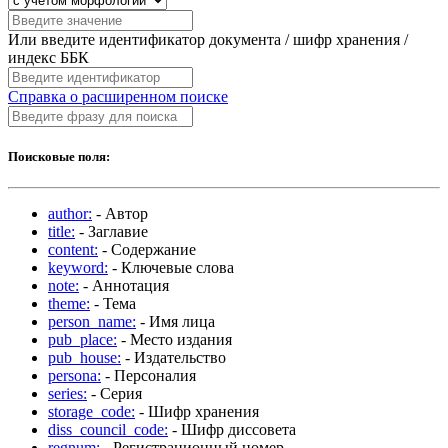
Или введите идентификатор документа / шифр хранения /
индекс ББК
Справка о расширенном поиске
Поисковые поля:
author:
- Автор
title:
- Заглавие
content:
- Содержание
keyword:
- Ключевые слова
note:
- Аннотация
theme:
- Тема
person_name:
- Имя лица
pub_place:
- Место издания
pub_house:
- Издательство
persona:
- Персоналия
series:
- Серия
storage_code:
- Шифр хранения
diss_council_code:
- Шифр диссовета
regnum:
- Регистрационный номер