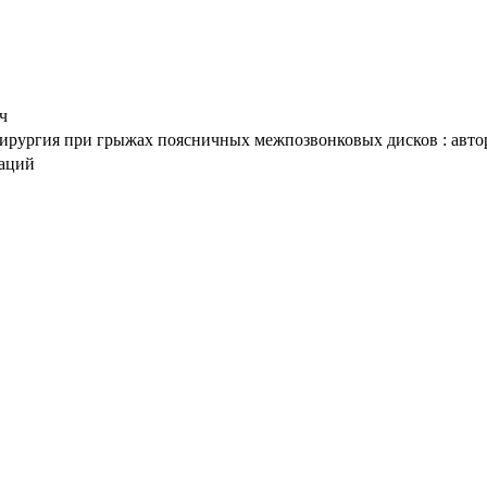
ч
рургия при грыжах поясничных межпозвонковых дисков : автореф
таций