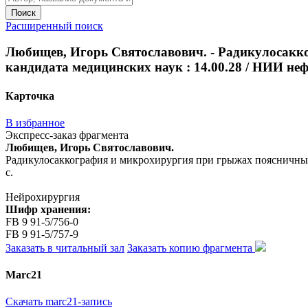
Поиск
Расширенный поиск
Любищев, Игорь Святославович. - Радикулосакко
кандидата медицинских наук : 14.00.28 / НИИ нефр
Карточка
В избранное
Экспресс-заказ фрагмента
Любищев, Игорь Святославович.
Радикулосаккография и микрохирургия при грыжах поясничных м
с.
Нейрохирургия
Шифр хранения:
FB 9 91-5/756-0
FB 9 91-5/757-9
Заказать в читальный зал
Заказать копию фрагмента
Marc21
Скачать marc21-запись