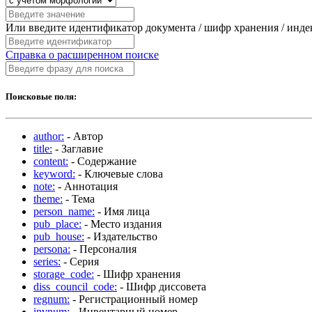
Или введите идентификатор документа / шифр хранения / инд
Справка о расширенном поиске
Поисковые поля:
author:
- Автор
title:
- Заглавие
content:
- Содержание
keyword:
- Ключевые слова
note:
- Аннотация
theme:
- Тема
person_name:
- Имя лица
pub_place:
- Место издания
pub_house:
- Издательство
persona:
- Персоналия
series:
- Серия
storage_code:
- Шифр хранения
diss_council_code:
- Шифр диссовета
regnum:
- Регистрационный номер
invnum:
- Инвентарный номер