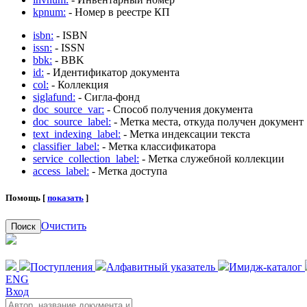
kpnum:
- Номер в реестре КП
isbn:
- ISBN
issn:
- ISSN
bbk:
- BBK
id:
- Идентификатор документа
col:
- Коллекция
siglafund:
- Сигла-фонд
doc_source_var:
- Способ получения документа
doc_source_label:
- Метка места, откуда получен документ
text_indexing_label:
- Метка индексации текста
classifier_label:
- Метка классификатора
service_collection_label:
- Метка служебной коллекции
access_label:
- Метка доступа
Помощь [
показать
]
Очистить
Поиск
Поступления
Алфавитный указатель
Имидж-каталог
ENG
Вход