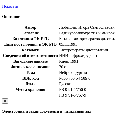
Показать
Описание
Автор
Любищев, Игорь Святославови
Заглавие
Радикулосаккография и микрохи
Коллекции ЭК РГБ
Каталог авторефератов диссер
Дата поступления в ЭК РГБ
05.11.1991
Каталоги
Авторефераты диссертаций
Сведения об ответственности
НИИ нефрохирургии
Выходные данные
Киев, 1991
Физическое описание
20 с.
Тема
Нейрохирургия
BBK-код
Р636.750.54-589,0
Язык
Русский
Места хранения
FB 9 91-5/756-0
FB 9 91-5/757-9
×
Электронный заказ документа в читальный зал