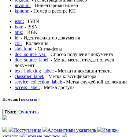
invnum:
- Инвентарный номер
kpnum:
- Номер в реестре КП
isbn:
- ISBN
issn:
- ISSN
bbk:
- BBK
id:
- Идентификатор документа
col:
- Коллекция
siglafund:
- Сигла-фонд
doc_source_var:
- Способ получения документа
doc_source_label:
- Метка места, откуда получен
документ
text_indexing_label:
- Метка индексации текста
classifier_label:
- Метка классификатора
service_collection_label:
- Метка служебной коллекции
access_label:
- Метка доступа
Помощь [
показать
]
Очистить
Поиск
Поступления
Алфавитный указатель
Имидж-
каталог
Сетевые ресурсы