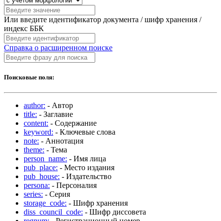
Или введите идентификатор документа / шифр хранения /
индекс ББК
Справка о расширенном поиске
Поисковые поля:
author:
- Автор
title:
- Заглавие
content:
- Содержание
keyword:
- Ключевые слова
note:
- Аннотация
theme:
- Тема
person_name:
- Имя лица
pub_place:
- Место издания
pub_house:
- Издательство
persona:
- Персоналия
series:
- Серия
storage_code:
- Шифр хранения
diss_council_code:
- Шифр диссовета
regnum:
- Регистрационный номер