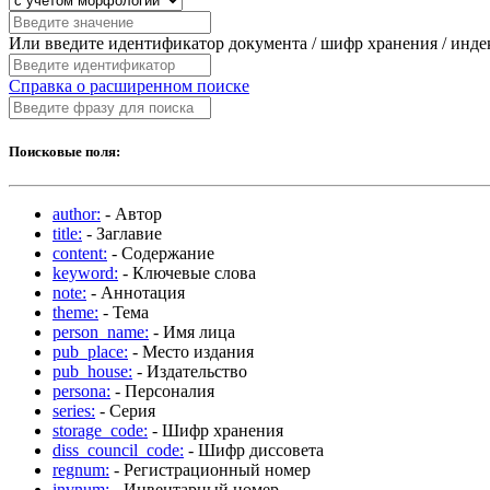
Или введите идентификатор документа / шифр хранения / инд
Справка о расширенном поиске
Поисковые поля:
author:
- Автор
title:
- Заглавие
content:
- Содержание
keyword:
- Ключевые слова
note:
- Аннотация
theme:
- Тема
person_name:
- Имя лица
pub_place:
- Место издания
pub_house:
- Издательство
persona:
- Персоналия
series:
- Серия
storage_code:
- Шифр хранения
diss_council_code:
- Шифр диссовета
regnum:
- Регистрационный номер
invnum:
- Инвентарный номер