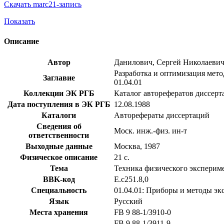
Скачать marc21-запись
Показать
Описание
Автор
Данилович, Сергей Николаеви
Разработка и оптимизация метод
Заглавие
01.04.01
Коллекции ЭК РГБ
Каталог авторефератов диссерт
Дата поступления в ЭК РГБ
12.08.1988
Каталоги
Авторефераты диссертаций
Сведения об
Моск. инж.-физ. ин-т
ответственности
Выходные данные
Москва, 1987
Физическое описание
21 с.
Тема
Техника физического экспериме
BBK-код
Е.с251.8,0
Специальность
01.04.01: Приборы и методы э
Язык
Русский
Места хранения
FB 9 88-1/3910-0
FB 9 88-1/3911-9