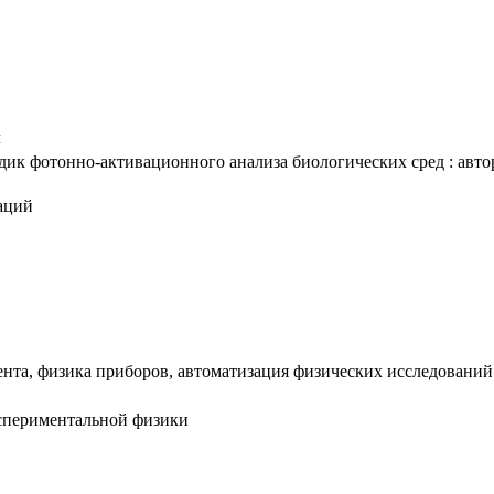
ч
ик фотонно-активационного анализа биологических сред : авторе
аций
нта, физика приборов, автоматизация физических исследований
кспериментальной физики