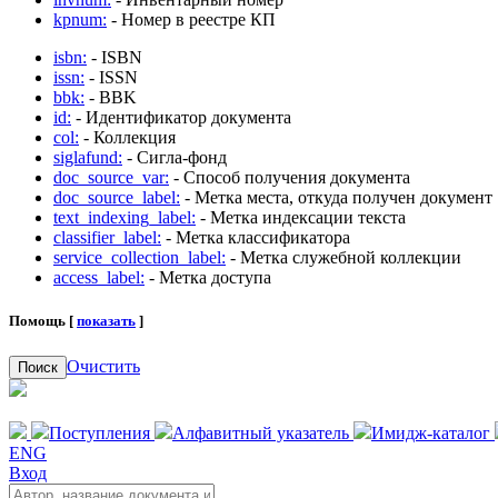
kpnum:
- Номер в реестре КП
isbn:
- ISBN
issn:
- ISSN
bbk:
- BBK
id:
- Идентификатор документа
col:
- Коллекция
siglafund:
- Сигла-фонд
doc_source_var:
- Способ получения документа
doc_source_label:
- Метка места, откуда получен документ
text_indexing_label:
- Метка индексации текста
classifier_label:
- Метка классификатора
service_collection_label:
- Метка служебной коллекции
access_label:
- Метка доступа
Помощь [
показать
]
Очистить
Поиск
Поступления
Алфавитный указатель
Имидж-каталог
ENG
Вход