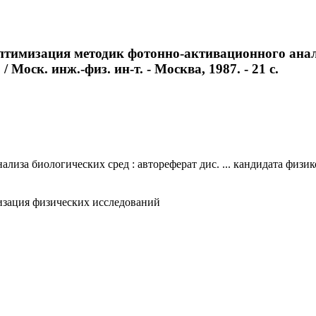
птимизация методик фотонно-активационного анализ
Моск. инж.-физ. ин-т. - Москва, 1987. - 21 с.
за биологических сред : автореферат дис. ... кандидата физико-
изация физических исследований