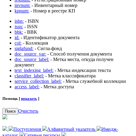
invnum:
- Инвентарный номер
kpnum:
- Номер в реестре КП
isbn:
- ISBN
issn:
- ISSN
bbk:
- BBK
id:
- Идентификатор документа
col:
- Коллекция
siglafund:
- Сигла-фонд
doc_source_var:
- Способ получения документа
doc_source_label:
- Метка места, откуда получен
документ
text_indexing_label:
- Метка индексации текста
classifier_label:
- Метка классификатора
service_collection_label:
- Метка служебной коллекции
access_label:
- Метка доступа
Помощь [
показать
]
Очистить
Поиск
Поступления
Алфавитный указатель
Имидж-
каталог
Сетевые ресурсы