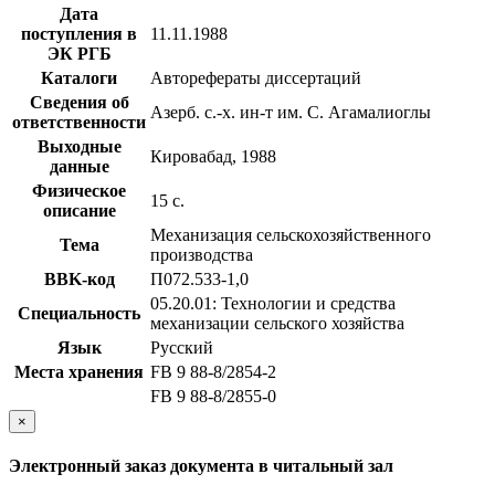
Дата
поступления в
11.11.1988
ЭК РГБ
Каталоги
Авторефераты диссертаций
Сведения об
Азерб. с.-х. ин-т им. С. Агамалиоглы
ответственности
Выходные
Кировабад, 1988
данные
Физическое
15 с.
описание
Механизация сельскохозяйственного
Тема
производства
BBK-код
П072.533-1,0
05.20.01: Технологии и средства
Специальность
механизации сельского хозяйства
Язык
Русский
Места хранения
FB 9 88-8/2854-2
FB 9 88-8/2855-0
×
Электронный заказ документа в читальный зал