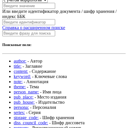
Или введите идентификатор документа / шифр хранения /
индекс ББК
Справка о расширенном поиске
Поисковые поля:
author:
- Автор
title:
- Заглавие
content:
- Содержание
keyword:
- Ключевые слова
note:
- Аннотация
theme:
- Тема
person_name:
- Имя лица
pub_place:
- Место издания
pub_house:
- Издательство
persona:
- Персоналия
series:
- Серия
storage_code:
- Шифр хранения
diss_council_code:
- Шифр диссовета
regnum:
- Регистрационный номер