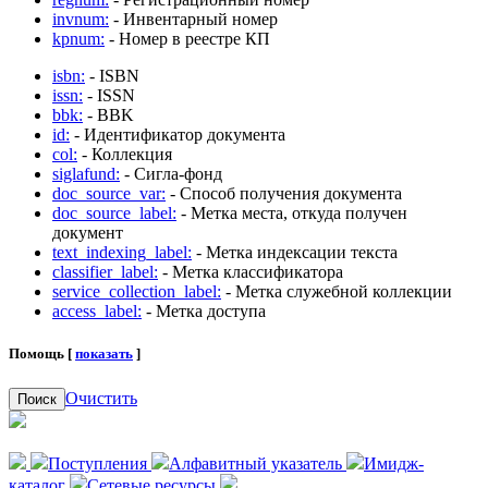
invnum:
- Инвентарный номер
kpnum:
- Номер в реестре КП
isbn:
- ISBN
issn:
- ISSN
bbk:
- BBK
id:
- Идентификатор документа
col:
- Коллекция
siglafund:
- Сигла-фонд
doc_source_var:
- Способ получения документа
doc_source_label:
- Метка места, откуда получен
документ
text_indexing_label:
- Метка индексации текста
classifier_label:
- Метка классификатора
service_collection_label:
- Метка служебной коллекции
access_label:
- Метка доступа
Помощь [
показать
]
Очистить
Поиск
Поступления
Алфавитный указатель
Имидж-
каталог
Сетевые ресурсы