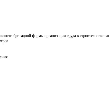
ности бригадной формы организации труда в строительстве : авто
таций
ения