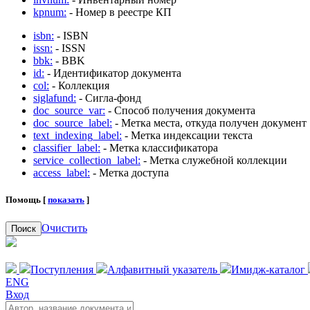
kpnum:
- Номер в реестре КП
isbn:
- ISBN
issn:
- ISSN
bbk:
- BBK
id:
- Идентификатор документа
col:
- Коллекция
siglafund:
- Сигла-фонд
doc_source_var:
- Способ получения документа
doc_source_label:
- Метка места, откуда получен документ
text_indexing_label:
- Метка индексации текста
classifier_label:
- Метка классификатора
service_collection_label:
- Метка служебной коллекции
access_label:
- Метка доступа
Помощь [
показать
]
Очистить
Поиск
Поступления
Алфавитный указатель
Имидж-каталог
ENG
Вход