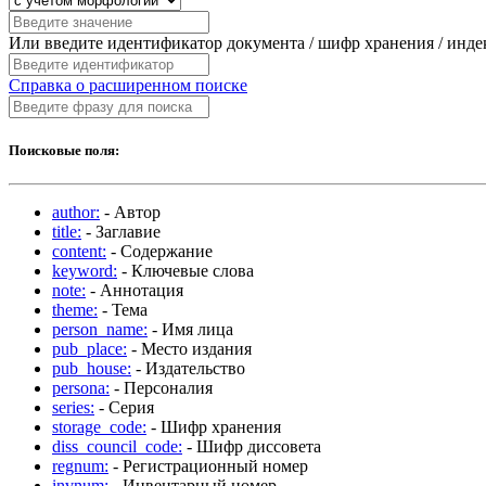
Или введите идентификатор документа / шифр хранения / инд
Справка о расширенном поиске
Поисковые поля:
author:
- Автор
title:
- Заглавие
content:
- Содержание
keyword:
- Ключевые слова
note:
- Аннотация
theme:
- Тема
person_name:
- Имя лица
pub_place:
- Место издания
pub_house:
- Издательство
persona:
- Персоналия
series:
- Серия
storage_code:
- Шифр хранения
diss_council_code:
- Шифр диссовета
regnum:
- Регистрационный номер
invnum:
- Инвентарный номер