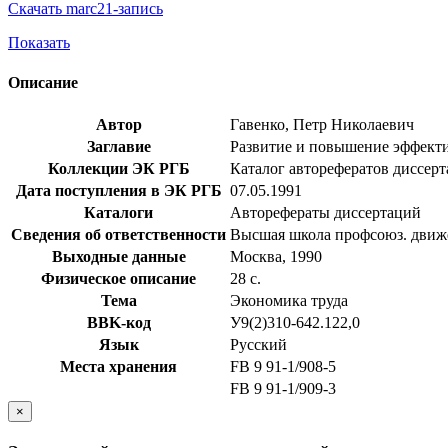
Скачать marc21-запись
Показать
Описание
Автор
Гавенко, Петр Николаевич
Заглавие
Развитие и повышение эффектив
Коллекции ЭК РГБ
Каталог авторефератов диссер
Дата поступления в ЭК РГБ
07.05.1991
Каталоги
Авторефераты диссертаций
Сведения об ответственности
Высшая школа профсоюз. движ
Выходные данные
Москва, 1990
Физическое описание
28 с.
Тема
Экономика труда
BBK-код
У9(2)310-642.122,0
Язык
Русский
Места хранения
FB 9 91-1/908-5
FB 9 91-1/909-3
×