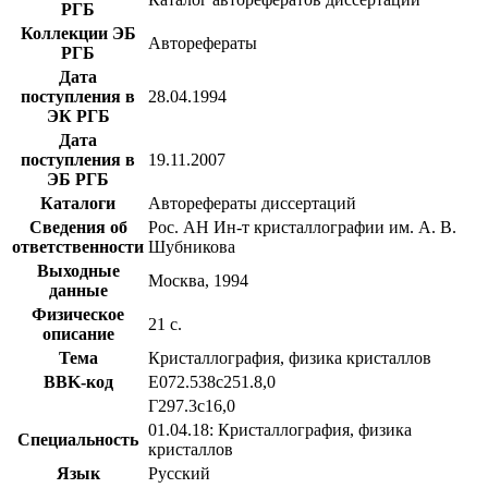
РГБ
Коллекции ЭБ
Авторефераты
РГБ
Дата
поступления в
28.04.1994
ЭК РГБ
Дата
поступления в
19.11.2007
ЭБ РГБ
Каталоги
Авторефераты диссертаций
Сведения об
Рос. АН Ин-т кристаллографии им. А. В.
ответственности
Шубникова
Выходные
Москва, 1994
данные
Физическое
21 с.
описание
Тема
Кристаллография, физика кристаллов
BBK-код
Е072.538с251.8,0
Г297.3с16,0
01.04.18: Кристаллография, физика
Специальность
кристаллов
Язык
Русский