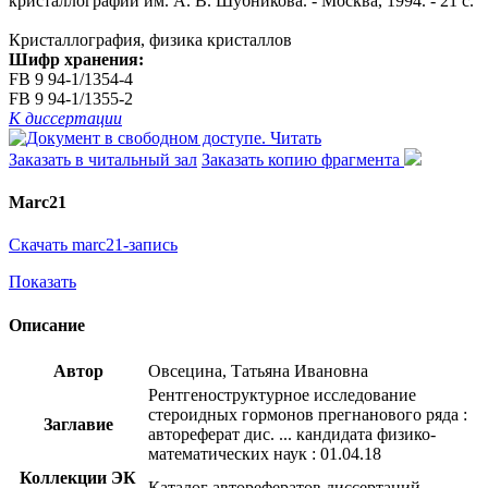
кристаллографии им. А. В. Шубникова. - Москва, 1994. - 21 с.
Кристаллография, физика кристаллов
Шифр хранения:
FB 9 94-1/1354-4
FB 9 94-1/1355-2
К диссертации
Читать
Заказать в читальный зал
Заказать копию фрагмента
Marc21
Скачать marc21-запись
Показать
Описание
Автор
Овсецина, Татьяна Ивановна
Рентгеноструктурное исследование
стероидных гормонов прегнанового ряда :
Заглавие
автореферат дис. ... кандидата физико-
математических наук : 01.04.18
Коллекции ЭК
Каталог авторефератов диссертаций