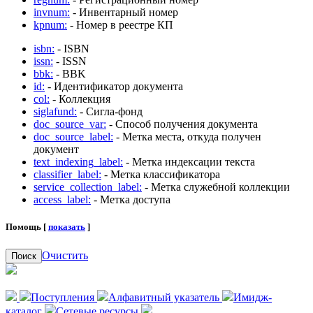
invnum:
- Инвентарный номер
kpnum:
- Номер в реестре КП
isbn:
- ISBN
issn:
- ISSN
bbk:
- BBK
id:
- Идентификатор документа
col:
- Коллекция
siglafund:
- Сигла-фонд
doc_source_var:
- Способ получения документа
doc_source_label:
- Метка места, откуда получен
документ
text_indexing_label:
- Метка индексации текста
classifier_label:
- Метка классификатора
service_collection_label:
- Метка служебной коллекции
access_label:
- Метка доступа
Помощь [
показать
]
Очистить
Поиск
Поступления
Алфавитный указатель
Имидж-
каталог
Сетевые ресурсы