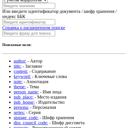
Или введите идентификатор документа / шифр хранения /
индекс ББК
Справка о расширенном поиске
Поисковые поля:
author:
- Автор
title:
- Заглавие
content:
- Содержание
keyword:
- Ключевые слова
note:
- Аннотация
theme:
- Тема
person_name:
- Имя лица
pub_place:
- Место издания
pub_house:
- Издательство
persona:
- Персоналия
series:
- Серия
storage_code:
- Шифр хранения
diss_council_code:
- Шифр диссовета
regnum:
- Регистрационный номер