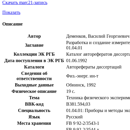
Скачать marc21-запись
Показать
Описание
Автор
Деменков, Василий Георгиевич
Разработка и создание измерите
Заглавие
01.04.01
Коллекции ЭК РГБ
Каталог авторефератов диссерт
Дата поступления в ЭК РГБ
01.06.1992
Каталоги
Авторефераты диссертаций
Сведения об
Физ.-энерг. ин-т
ответственности
Выходные данные
Обнинск, 1992
Физическое описание
19 с.
Тема
Техника физического экспериме
BBK-код
В381.594,03
Специальность
01.04.01: Приборы и методы э
Язык
Русский
Места хранения
FB 9 92-2/3543-1
FB 9 92-2/3544-x