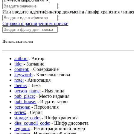
Или введите идентификатор документа / шифр хранения / инд
Справка о расширенном поиске
Поисковые поля:
author:
- Автор
title:
- Заглавие
content:
- Содержание
keyword:
- Ключевые слова
note:
- Аннотация
theme:
- Тема
person_name:
- Имя лица
pub_place:
- Место издания
pub_house:
- Издательство
persona:
- Персоналия
series:
- Серия
storage_code:
- Шифр хранения
diss_council_code:
- Шифр диссовета
regnum:
- Регистрационный номер
invnum:
- Инвентарный номер