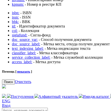
kpnum:
- Номер в реестре КП
isbn:
- ISBN
issn:
- ISSN
bbk:
- BBK
id:
- Идентификатор документа
col:
- Коллекция
siglafund:
- Сигла-фонд
doc_source_var:
- Способ получения документа
doc_source_label:
- Метка места, откуда получен документ
text_indexing_label:
- Метка индексации текста
classifier_label:
- Метка классификатора
service_collection_label:
- Метка служебной коллекции
access_label:
- Метка доступа
Помощь [
показать
]
Очистить
Поиск
Поступления
Алфавитный указатель
Имидж-каталог
ENG
Вход