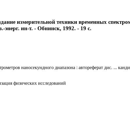
оздание измерительной техники временных спектро
-энерг. ин-т. - Обнинск, 1992. - 19 с.
метров наносекундного диапазона : автореферат дис. ... кандидат
изация физических исследований