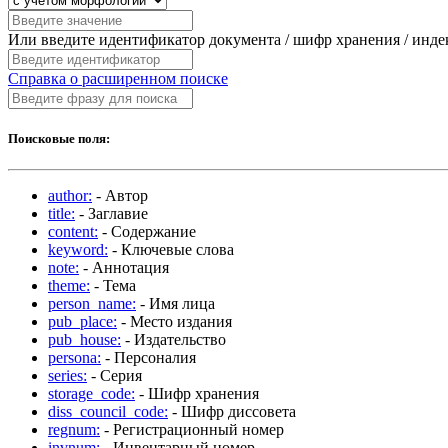
Или введите идентификатор документа / шифр хранения / инд
Справка о расширенном поиске
Поисковые поля:
author:
- Автор
title:
- Заглавие
content:
- Содержание
keyword:
- Ключевые слова
note:
- Аннотация
theme:
- Тема
person_name:
- Имя лица
pub_place:
- Место издания
pub_house:
- Издательство
persona:
- Персоналия
series:
- Серия
storage_code:
- Шифр хранения
diss_council_code:
- Шифр диссовета
regnum:
- Регистрационный номер
invnum:
- Инвентарный номер