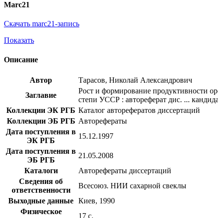
Marc21
Скачать marc21-запись
Показать
Описание
Автор
Тарасов, Николай Александрович
Рост и формирование продуктивности о
Заглавие
степи УССР : автореферат дис. ... кандид
Коллекции ЭК РГБ
Каталог авторефератов диссертаций
Коллекции ЭБ РГБ
Авторефераты
Дата поступления в
15.12.1997
ЭК РГБ
Дата поступления в
21.05.2008
ЭБ РГБ
Каталоги
Авторефераты диссертаций
Сведения об
Всесоюз. НИИ сахарной свеклы
ответственности
Выходные данные
Киев, 1990
Физическое
17 с.