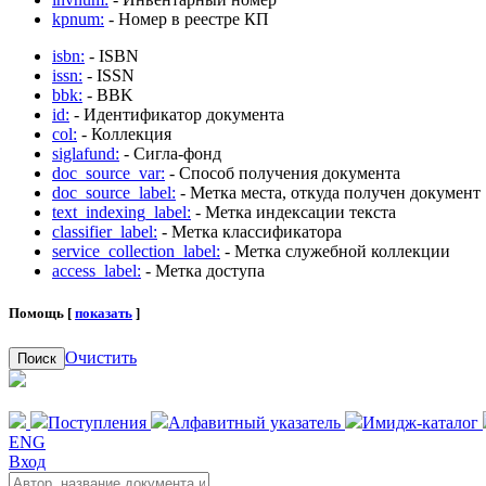
kpnum:
- Номер в реестре КП
isbn:
- ISBN
issn:
- ISSN
bbk:
- BBK
id:
- Идентификатор документа
col:
- Коллекция
siglafund:
- Сигла-фонд
doc_source_var:
- Способ получения документа
doc_source_label:
- Метка места, откуда получен документ
text_indexing_label:
- Метка индексации текста
classifier_label:
- Метка классификатора
service_collection_label:
- Метка служебной коллекции
access_label:
- Метка доступа
Помощь [
показать
]
Очистить
Поиск
Поступления
Алфавитный указатель
Имидж-каталог
ENG
Вход