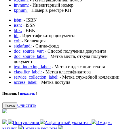
invnum:
- Инвентарный номер
kpnum:
- Номер в реестре КП
isbn:
- ISBN
issn:
- ISSN
bbk:
- BBK
id:
- Идентификатор документа
col:
- Коллекция
siglafund:
- Сигла-фонд
doc_source_var:
- Способ получения документа
doc_source_label:
- Метка места, откуда получен
документ
text_indexing_label:
- Метка индексации текста
classifier_label:
- Метка классификатора
service_collection_label:
- Метка служебной коллекции
access_label:
- Метка доступа
Помощь [
показать
]
Очистить
Поиск
Поступления
Алфавитный указатель
Имидж-
каталог
Сетевые ресурсы