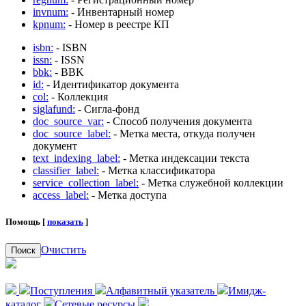
invnum:
- Инвентарный номер
kpnum:
- Номер в реестре КП
isbn:
- ISBN
issn:
- ISSN
bbk:
- BBK
id:
- Идентификатор документа
col:
- Коллекция
siglafund:
- Сигла-фонд
doc_source_var:
- Способ получения документа
doc_source_label:
- Метка места, откуда получен
документ
text_indexing_label:
- Метка индексации текста
classifier_label:
- Метка классификатора
service_collection_label:
- Метка служебной коллекции
access_label:
- Метка доступа
Помощь [
показать
]
Очистить
Поиск
Поступления
Алфавитный указатель
Имидж-
каталог
Сетевые ресурсы