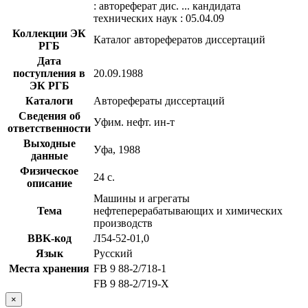
: автореферат дис. ... кандидата
технических наук : 05.04.09
Коллекции ЭК
Каталог авторефератов диссертаций
РГБ
Дата
поступления в
20.09.1988
ЭК РГБ
Каталоги
Авторефераты диссертаций
Сведения об
Уфим. нефт. ин-т
ответственности
Выходные
Уфа, 1988
данные
Физическое
24 с.
описание
Машины и агрегаты
Тема
нефтеперерабатывающих и химических
производств
BBK-код
Л54-52-01,0
Язык
Русский
Места хранения
FB 9 88-2/718-1
FB 9 88-2/719-Х
×