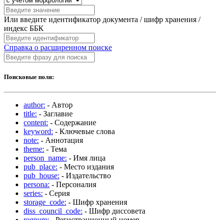
Или введите идентификатор документа / шифр хранения /
индекс ББК
Справка о расширенном поиске
Поисковые поля:
author:
- Автор
title:
- Заглавие
content:
- Содержание
keyword:
- Ключевые слова
note:
- Аннотация
theme:
- Тема
person_name:
- Имя лица
pub_place:
- Место издания
pub_house:
- Издательство
persona:
- Персоналия
series:
- Серия
storage_code:
- Шифр хранения
diss_council_code:
- Шифр диссовета
regnum:
- Регистрационный номер