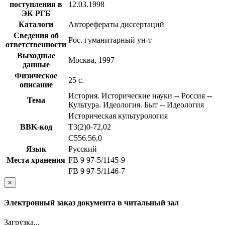
поступления в
12.03.1998
ЭК РГБ
Каталоги
Авторефераты диссертаций
Сведения об
Рос. гуманитарный ун-т
ответственности
Выходные
Москва, 1997
данные
Физическое
25 с.
описание
История. Исторические науки -- Россия --
Тема
Культура. Идеология. Быт -- Идеология
Историческая культурология
BBK-код
Т3(2)0-72,02
С556.56,0
Язык
Русский
Места хранения
FB 9 97-5/1145-9
FB 9 97-5/1146-7
×
Электронный заказ документа в читальный зал
Загрузка...