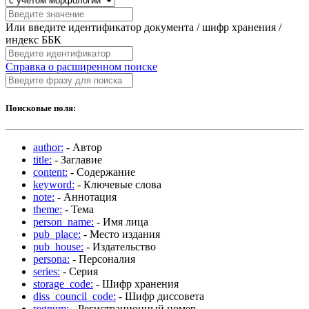
Или введите идентификатор документа / шифр хранения /
индекс ББК
Справка о расширенном поиске
Поисковые поля:
author:
- Автор
title:
- Заглавие
content:
- Содержание
keyword:
- Ключевые слова
note:
- Аннотация
theme:
- Тема
person_name:
- Имя лица
pub_place:
- Место издания
pub_house:
- Издательство
persona:
- Персоналия
series:
- Серия
storage_code:
- Шифр хранения
diss_council_code:
- Шифр диссовета
regnum:
- Регистрационный номер