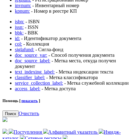
invnum:
- Инвентарный номер
kpnum:
- Номер в реестре КП
isbn:
- ISBN
issn:
- ISSN
bbk:
- BBK
id:
- Идентификатор документа
col:
- Коллекция
siglafund:
- Сигла-фонд
doc_source_var:
- Способ получения документа
doc_source_label:
- Метка места, откуда получен
документ
text_indexing_label:
- Метка индексации текста
classifier_label:
- Метка классификатора
service_collection_label:
- Метка служебной коллекции
access_label:
- Метка доступа
Помощь [
показать
]
Очистить
Поиск
Поступления
Алфавитный указатель
Имидж-
каталог
Сетевые ресурсы