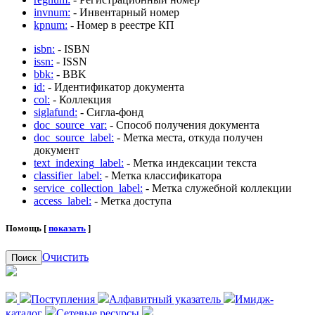
invnum:
- Инвентарный номер
kpnum:
- Номер в реестре КП
isbn:
- ISBN
issn:
- ISSN
bbk:
- BBK
id:
- Идентификатор документа
col:
- Коллекция
siglafund:
- Сигла-фонд
doc_source_var:
- Способ получения документа
doc_source_label:
- Метка места, откуда получен
документ
text_indexing_label:
- Метка индексации текста
classifier_label:
- Метка классификатора
service_collection_label:
- Метка служебной коллекции
access_label:
- Метка доступа
Помощь [
показать
]
Очистить
Поиск
Поступления
Алфавитный указатель
Имидж-
каталог
Сетевые ресурсы