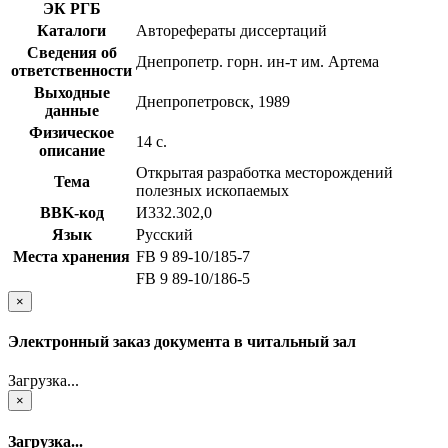
ЭК РГБ
Каталоги
Авторефераты диссертаций
Сведения об
Днепропетр. горн. ин-т им. Артема
ответственности
Выходные
Днепропетровск, 1989
данные
Физическое
14 с.
описание
Открытая разработка месторождений
Тема
полезных ископаемых
BBK-код
И332.302,0
Язык
Русский
Места хранения
FB 9 89-10/185-7
FB 9 89-10/186-5
×
Электронный заказ документа в читальный зал
Загрузка...
×
Загрузка...