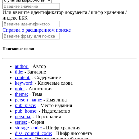
Или введите идентификатор документа / шифр хранения /
индекс ББК
Справка о расширенном поиске
Поисковые поля:
author:
- Автор
title:
- Заглавие
content:
- Содержание
keyword:
- Ключевые слова
note:
- Аннотация
theme:
- Тема
person_name:
- Имя лица
pub_place:
- Место издания
pub_house:
- Издательство
persona:
- Персоналия
series:
- Серия
storage_code:
- Шифр хранения
diss_council_code:
- Шифр диссовета
regnum:
- Регистрационный номер