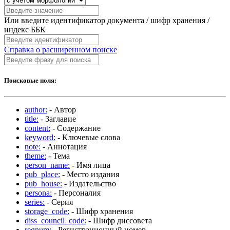
Или введите идентификатор документа / шифр хранения /
индекс ББК
Справка о расширенном поиске
Поисковые поля:
author:
- Автор
title:
- Заглавие
content:
- Содержание
keyword:
- Ключевые слова
note:
- Аннотация
theme:
- Тема
person_name:
- Имя лица
pub_place:
- Место издания
pub_house:
- Издательство
persona:
- Персоналия
series:
- Серия
storage_code:
- Шифр хранения
diss_council_code:
- Шифр диссовета
regnum:
- Регистрационный номер