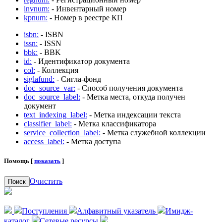
invnum:
- Инвентарный номер
kpnum:
- Номер в реестре КП
isbn:
- ISBN
issn:
- ISSN
bbk:
- BBK
id:
- Идентификатор документа
col:
- Коллекция
siglafund:
- Сигла-фонд
doc_source_var:
- Способ получения документа
doc_source_label:
- Метка места, откуда получен
документ
text_indexing_label:
- Метка индексации текста
classifier_label:
- Метка классификатора
service_collection_label:
- Метка служебной коллекции
access_label:
- Метка доступа
Помощь [
показать
]
Очистить
Поиск
Поступления
Алфавитный указатель
Имидж-
каталог
Сетевые ресурсы