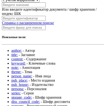
Или введите идентификатор документа / шифр хранения /
индекс ББК
Справка о расширенном поиске
Поисковые поля:
author:
- Автор
title:
- Заглавие
content:
- Содержание
keyword:
- Ключевые слова
note:
- Аннотация
theme:
- Тема
person_name:
- Имя лица
pub_place:
- Место издания
pub_house:
- Издательство
persona:
- Персоналия
series:
- Серия
storage_code:
- Шифр хранения
diss_council_code:
- Шифр диссовета
regnum:
- Регистрационный номер