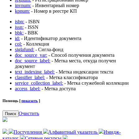
invnum:
- Инвентарный номер
kpnum:
- Номер в реестре КП
isbn:
- ISBN
issn:
- ISSN
bbk:
- BBK
id:
- Идентификатор документа
col:
- Коллекция
siglafund:
- Сигла-фонд
doc_source_var:
- Способ получения документа
doc_source_label:
- Метка места, откуда получен
документ
text_indexing_label:
- Метка индексации текста
classifier_label:
- Метка классификатора
service_collection_label:
- Метка служебной коллекции
access_label:
- Метка доступа
Помощь [
показать
]
Очистить
Поиск
Поступления
Алфавитный указатель
Имидж-
каталог
Сетевые ресурсы