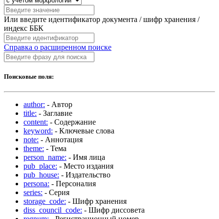
Или введите идентификатор документа / шифр хранения /
индекс ББК
Справка о расширенном поиске
Поисковые поля:
author:
- Автор
title:
- Заглавие
content:
- Содержание
keyword:
- Ключевые слова
note:
- Аннотация
theme:
- Тема
person_name:
- Имя лица
pub_place:
- Место издания
pub_house:
- Издательство
persona:
- Персоналия
series:
- Серия
storage_code:
- Шифр хранения
diss_council_code:
- Шифр диссовета
regnum:
- Регистрационный номер