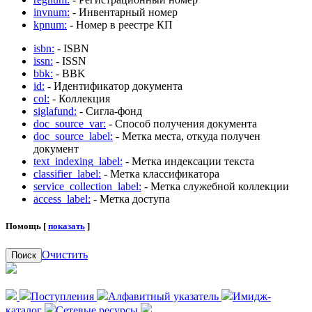
invnum:
- Инвентарный номер
kpnum:
- Номер в реестре КП
isbn:
- ISBN
issn:
- ISSN
bbk:
- BBK
id:
- Идентификатор документа
col:
- Коллекция
siglafund:
- Сигла-фонд
doc_source_var:
- Способ получения документа
doc_source_label:
- Метка места, откуда получен
документ
text_indexing_label:
- Метка индексации текста
classifier_label:
- Метка классификатора
service_collection_label:
- Метка служебной коллекции
access_label:
- Метка доступа
Помощь [
показать
]
Очистить
Поиск
Поступления
Алфавитный указатель
Имидж-
каталог
Сетевые ресурсы