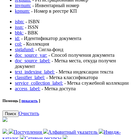
invnum:
- Инвентарный номер
kpnum:
- Номер в реестре КП
isbn:
- ISBN
issn:
- ISSN
bbk:
- BBK
id:
- Идентификатор документа
col:
- Коллекция
siglafund:
- Сигла-фонд
doc_source_var:
- Способ получения документа
doc_source_label:
- Метка места, откуда получен
документ
text_indexing_label:
- Метка индексации текста
classifier_label:
- Метка классификатора
service_collection_label:
- Метка служебной коллекции
access_label:
- Метка доступа
Помощь [
показать
]
Очистить
Поиск
Поступления
Алфавитный указатель
Имидж-
каталог
Сетевые ресурсы