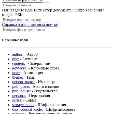
Или введите идентификатор документа / шифр хранения /
индекс ББК
Справка о расширенном поиске
Поисковые поля:
author:
- Автор
title:
- Заглавие
content:
- Содержание
keyword:
- Ключевые слова
note:
- Аннотация
theme:
- Тема
person_name:
- Имя лица
pub_place:
- Место издания
pub_house:
- Издательство
persona:
- Персоналия
series:
- Серия
storage_code:
- Шифр хранения
diss_council_code:
- Шифр диссовета
regnum:
- Регистрационный номер