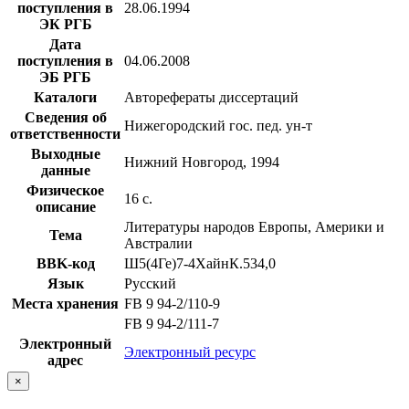
поступления в
28.06.1994
ЭК РГБ
Дата
поступления в
04.06.2008
ЭБ РГБ
Каталоги
Авторефераты диссертаций
Сведения об
Нижегородский гос. пед. ун-т
ответственности
Выходные
Нижний Новгород, 1994
данные
Физическое
16 с.
описание
Литературы народов Европы, Америки и
Тема
Австралии
BBK-код
Ш5(4Ге)7-4ХайнК.534,0
Язык
Русский
Места хранения
FB 9 94-2/110-9
FB 9 94-2/111-7
Электронный
Электронный ресурс
адрес
×