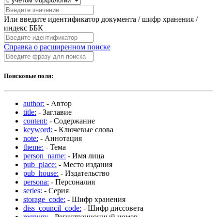
Или введите идентификатор документа / шифр хранения /
индекс ББК
Справка о расширенном поиске
Поисковые поля:
author:
- Автор
title:
- Заглавие
content:
- Содержание
keyword:
- Ключевые слова
note:
- Аннотация
theme:
- Тема
person_name:
- Имя лица
pub_place:
- Место издания
pub_house:
- Издательство
persona:
- Персоналия
series:
- Серия
storage_code:
- Шифр хранения
diss_council_code:
- Шифр диссовета
regnum:
- Регистрационный номер