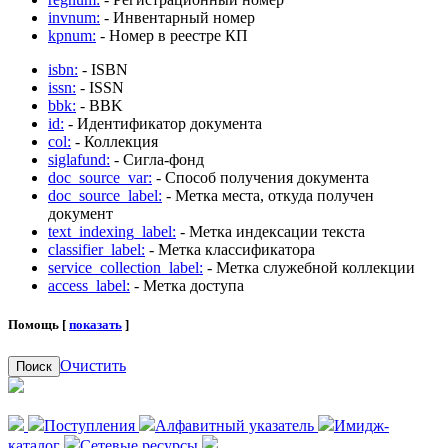
invnum:
- Инвентарный номер
kpnum:
- Номер в реестре КП
isbn:
- ISBN
issn:
- ISSN
bbk:
- BBK
id:
- Идентификатор документа
col:
- Коллекция
siglafund:
- Сигла-фонд
doc_source_var:
- Способ получения документа
doc_source_label:
- Метка места, откуда получен
документ
text_indexing_label:
- Метка индексации текста
classifier_label:
- Метка классификатора
service_collection_label:
- Метка служебной коллекции
access_label:
- Метка доступа
Помощь [
показать
]
Очистить
Поиск
Поступления
Алфавитный указатель
Имидж-
каталог
Сетевые ресурсы