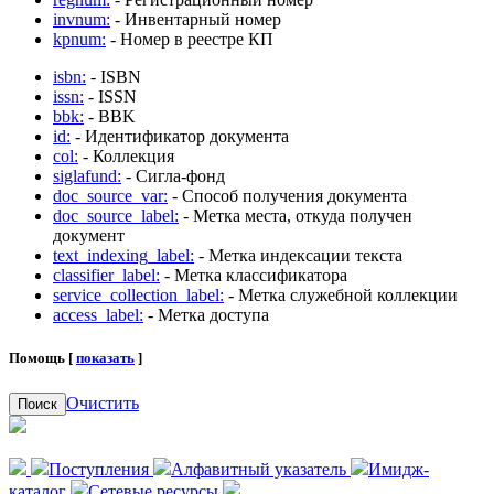
invnum:
- Инвентарный номер
kpnum:
- Номер в реестре КП
isbn:
- ISBN
issn:
- ISSN
bbk:
- BBK
id:
- Идентификатор документа
col:
- Коллекция
siglafund:
- Сигла-фонд
doc_source_var:
- Способ получения документа
doc_source_label:
- Метка места, откуда получен
документ
text_indexing_label:
- Метка индексации текста
classifier_label:
- Метка классификатора
service_collection_label:
- Метка служебной коллекции
access_label:
- Метка доступа
Помощь [
показать
]
Очистить
Поиск
Поступления
Алфавитный указатель
Имидж-
каталог
Сетевые ресурсы