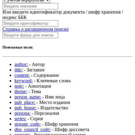
Или введите идентификатор документа / шифр хранения /
индекс ББК
Справка о расширенном поиске
Поисковые поля:
author:
- Автор
title:
- Заглавие
content:
- Содержание
keyword:
- Ключевые слова
note:
- Аннотация
theme:
- Тема
person_name:
- Имя лица
pub_place:
- Место издания
pub_house:
- Издательство
persona:
- Персоналия
series:
- Серия
storage_code:
- Шифр хранения
diss_council_code:
- Шифр диссовета
regnum:
- Регистрационный номер