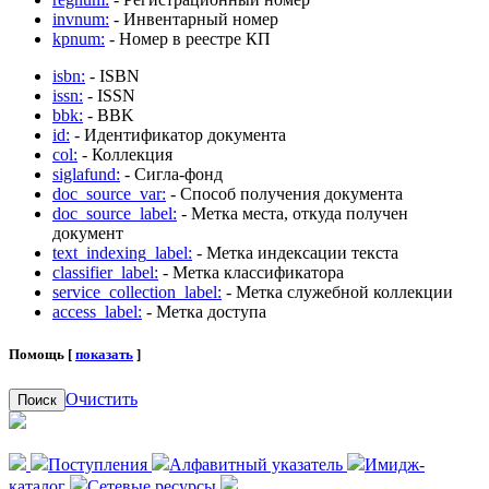
invnum:
- Инвентарный номер
kpnum:
- Номер в реестре КП
isbn:
- ISBN
issn:
- ISSN
bbk:
- BBK
id:
- Идентификатор документа
col:
- Коллекция
siglafund:
- Сигла-фонд
doc_source_var:
- Способ получения документа
doc_source_label:
- Метка места, откуда получен
документ
text_indexing_label:
- Метка индексации текста
classifier_label:
- Метка классификатора
service_collection_label:
- Метка служебной коллекции
access_label:
- Метка доступа
Помощь [
показать
]
Очистить
Поиск
Поступления
Алфавитный указатель
Имидж-
каталог
Сетевые ресурсы