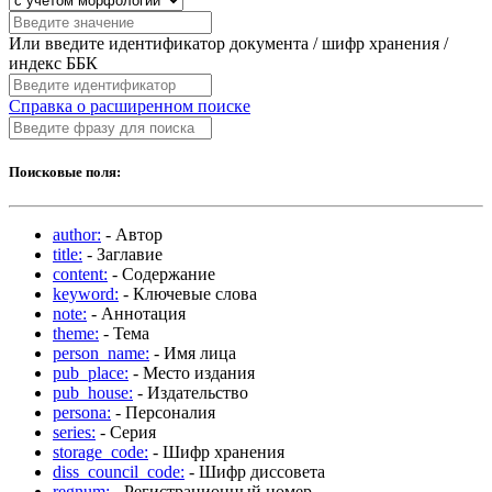
Или введите идентификатор документа / шифр хранения /
индекс ББК
Справка о расширенном поиске
Поисковые поля:
author:
- Автор
title:
- Заглавие
content:
- Содержание
keyword:
- Ключевые слова
note:
- Аннотация
theme:
- Тема
person_name:
- Имя лица
pub_place:
- Место издания
pub_house:
- Издательство
persona:
- Персоналия
series:
- Серия
storage_code:
- Шифр хранения
diss_council_code:
- Шифр диссовета
regnum:
- Регистрационный номер