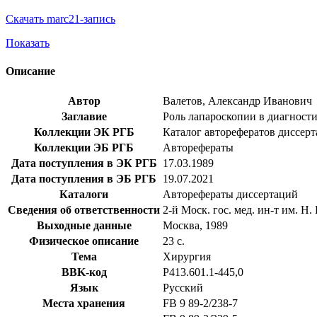
Скачать marc21-запись
Показать
Описание
Автор
Валетов, Александр Иванович
Заглавие
Роль лапароскопии в диагностик
Коллекции ЭК РГБ
Каталог авторефератов диссер
Коллекции ЭБ РГБ
Авторефераты
Дата поступления в ЭК РГБ
17.03.1989
Дата поступления в ЭБ РГБ
19.07.2021
Каталоги
Авторефераты диссертаций
Сведения об ответственности
2-й Моск. гос. мед. ин-т им. Н.
Выходные данные
Москва, 1989
Физическое описание
23 с.
Тема
Хирургия
BBK-код
Р413.601.1-445,0
Язык
Русский
Места хранения
FB 9 89-2/238-7