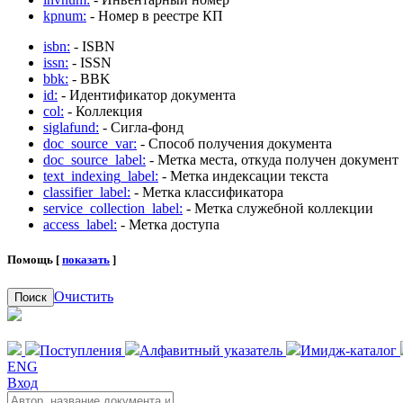
kpnum:
- Номер в реестре КП
isbn:
- ISBN
issn:
- ISSN
bbk:
- BBK
id:
- Идентификатор документа
col:
- Коллекция
siglafund:
- Сигла-фонд
doc_source_var:
- Способ получения документа
doc_source_label:
- Метка места, откуда получен документ
text_indexing_label:
- Метка индексации текста
classifier_label:
- Метка классификатора
service_collection_label:
- Метка служебной коллекции
access_label:
- Метка доступа
Помощь [
показать
]
Очистить
Поиск
Поступления
Алфавитный указатель
Имидж-каталог
ENG
Вход