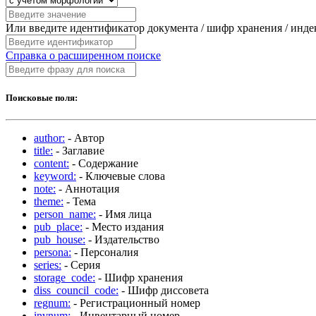
Или введите идентификатор документа / шифр хранения / инд
Справка о расширенном поиске
Поисковые поля:
author:
- Автор
title:
- Заглавие
content:
- Содержание
keyword:
- Ключевые слова
note:
- Аннотация
theme:
- Тема
person_name:
- Имя лица
pub_place:
- Место издания
pub_house:
- Издательство
persona:
- Персоналия
series:
- Серия
storage_code:
- Шифр хранения
diss_council_code:
- Шифр диссовета
regnum:
- Регистрационный номер
invnum:
- Инвентарный номер