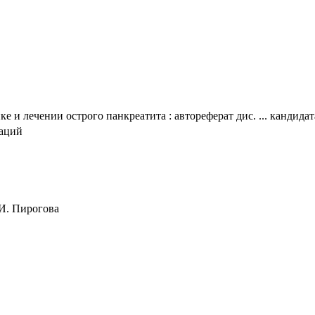
е и лечении острого панкреатита : автореферат дис. ... кандидат
таций
 И. Пирогова