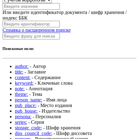
Или введите идентификатор документа / шифр хранения /
индекс ББК
Справка о расширенном поиске
Поисковые поля:
author:
- Автор
title:
- Заглавие
content:
- Содержание
keyword:
- Ключевые слова
note:
- Аннотация
theme:
- Тема
person_name:
- Имя лица
pub_place:
- Место издания
pub_house:
- Издательство
persona:
- Персоналия
series:
- Серия
storage_code:
- Шифр хранения
diss_council_code:
- Шифр диссовета
regnum:
- Регистрационный номер