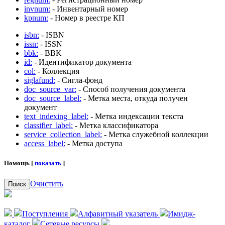
invnum:
- Инвентарный номер
kpnum:
- Номер в реестре КП
isbn:
- ISBN
issn:
- ISSN
bbk:
- BBK
id:
- Идентификатор документа
col:
- Коллекция
siglafund:
- Сигла-фонд
doc_source_var:
- Способ получения документа
doc_source_label:
- Метка места, откуда получен
документ
text_indexing_label:
- Метка индексации текста
classifier_label:
- Метка классификатора
service_collection_label:
- Метка служебной коллекции
access_label:
- Метка доступа
Помощь [
показать
]
Очистить
Поиск
Поступления
Алфавитный указатель
Имидж-
каталог
Сетевые ресурсы