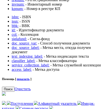
invnum:
- Инвентарный номер
kpnum:
- Номер в реестре КП
isbn:
- ISBN
issn:
- ISSN
bbk:
- BBK
id:
- Идентификатор документа
col:
- Коллекция
siglafund:
- Сигла-фонд
doc_source_var:
- Способ получения документа
doc_source_label:
- Метка места, откуда получен
документ
text_indexing_label:
- Метка индексации текста
classifier_label:
- Метка классификатора
service_collection_label:
- Метка служебной коллекции
access_label:
- Метка доступа
Помощь [
показать
]
Очистить
Поиск
Поступления
Алфавитный указатель
Имидж-
каталог
Сетевые ресурсы