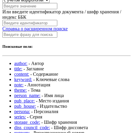
Или введите идентификатор документа / шифр хранения /
индекс ББК
Справка о расширенном поиске
Поисковые поля:
author:
- Автор
title:
- Заглавие
content:
- Содержание
keyword:
- Ключевые слова
note:
- Аннотация
theme:
- Тема
person_name:
- Имя лица
pub_place:
- Место издания
pub_house:
- Издательство
persona:
- Персоналия
series:
- Серия
storage_code:
- Шифр хранения
diss_council_code:
- Шифр диссовета
regnum:
- Регистрационный номер