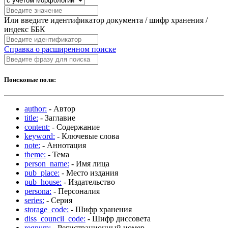
Или введите идентификатор документа / шифр хранения /
индекс ББК
Справка о расширенном поиске
Поисковые поля:
author:
- Автор
title:
- Заглавие
content:
- Содержание
keyword:
- Ключевые слова
note:
- Аннотация
theme:
- Тема
person_name:
- Имя лица
pub_place:
- Место издания
pub_house:
- Издательство
persona:
- Персоналия
series:
- Серия
storage_code:
- Шифр хранения
diss_council_code:
- Шифр диссовета
regnum:
- Регистрационный номер