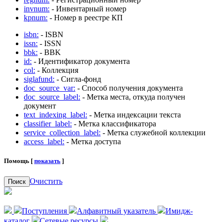
invnum:
- Инвентарный номер
kpnum:
- Номер в реестре КП
isbn:
- ISBN
issn:
- ISSN
bbk:
- BBK
id:
- Идентификатор документа
col:
- Коллекция
siglafund:
- Сигла-фонд
doc_source_var:
- Способ получения документа
doc_source_label:
- Метка места, откуда получен
документ
text_indexing_label:
- Метка индексации текста
classifier_label:
- Метка классификатора
service_collection_label:
- Метка служебной коллекции
access_label:
- Метка доступа
Помощь [
показать
]
Очистить
Поиск
Поступления
Алфавитный указатель
Имидж-
каталог
Сетевые ресурсы