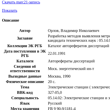
Скачать marc21-запись
Показать
Описание
Автор
Орлов, Владимир Николаевич
Разработка методов выявления метро
Заглавие
кандидата технических наук : 05.14.
Коллекции ЭК РГБ
Каталог авторефератов диссертаций
Дата поступления в ЭК
22.01.1991
РГБ
Каталоги
Авторефераты диссертаций
Сведения об
Моск. энергетический ин-т
ответственности
Выходные данные
Москва, 1990
Физическое описание
20 с.
Тема
Электрические станции ( электричес
BBK-код
З27-05,0
Специальность
05.14.02: Электрические станции и 
Язык
Русский
Места хранения
FB 9 90-9/1181-4