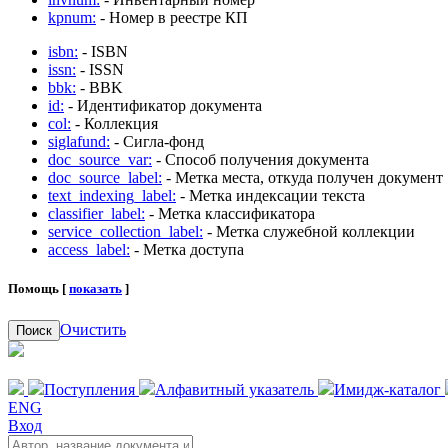
kpnum:
- Номер в реестре КП
isbn:
- ISBN
issn:
- ISSN
bbk:
- BBK
id:
- Идентификатор документа
col:
- Коллекция
siglafund:
- Сигла-фонд
doc_source_var:
- Способ получения документа
doc_source_label:
- Метка места, откуда получен документ
text_indexing_label:
- Метка индексации текста
classifier_label:
- Метка классификатора
service_collection_label:
- Метка служебной коллекции
access_label:
- Метка доступа
Помощь [
показать
]
Очистить
Поиск
Поступления
Алфавитный указатель
Имидж-каталог
ENG
Вход