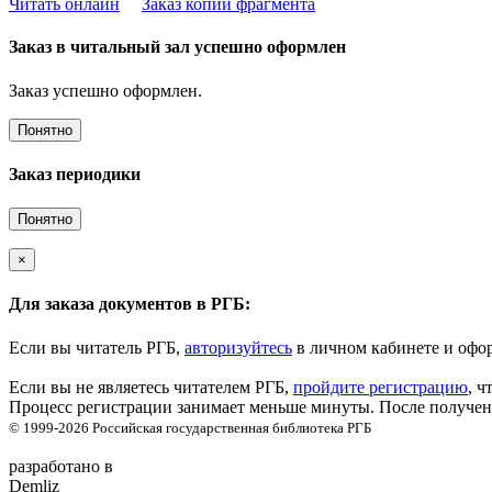
Читать онлайн
Заказ копии фрагмента
Заказ в читальный зал успешно оформлен
Заказ успешно оформлен.
Понятно
Заказ периодики
Понятно
×
Для заказа документов в РГБ:
Если вы читатель РГБ,
авторизуйтесь
в личном кабинете и офор
Если вы не являетесь читателем РГБ,
пройдите регистрацию
, ч
Процесс регистрации занимает меньше минуты. После получени
© 1999-2026
Российская государственная библиотека
РГБ
разработано в
Demliz