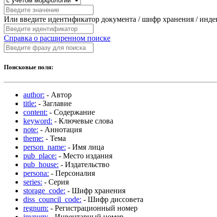
Или введите идентификатор документа / шифр хранения / инд
Справка о расширенном поиске
Поисковые поля:
author:
- Автор
title:
- Заглавие
content:
- Содержание
keyword:
- Ключевые слова
note:
- Аннотация
theme:
- Тема
person_name:
- Имя лица
pub_place:
- Место издания
pub_house:
- Издательство
persona:
- Персоналия
series:
- Серия
storage_code:
- Шифр хранения
diss_council_code:
- Шифр диссовета
regnum:
- Регистрационный номер
invnum:
- Инвентарный номер