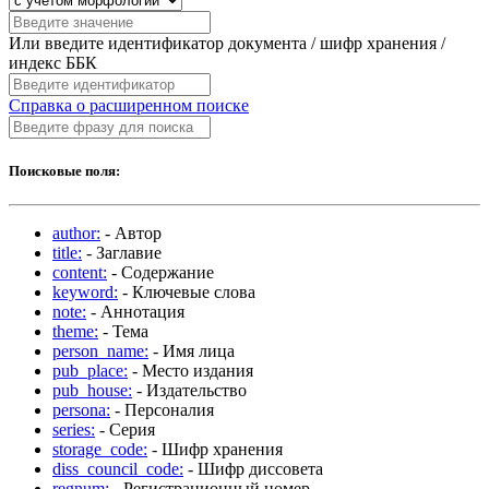
Или введите идентификатор документа / шифр хранения /
индекс ББК
Справка о расширенном поиске
Поисковые поля:
author:
- Автор
title:
- Заглавие
content:
- Содержание
keyword:
- Ключевые слова
note:
- Аннотация
theme:
- Тема
person_name:
- Имя лица
pub_place:
- Место издания
pub_house:
- Издательство
persona:
- Персоналия
series:
- Серия
storage_code:
- Шифр хранения
diss_council_code:
- Шифр диссовета
regnum:
- Регистрационный номер