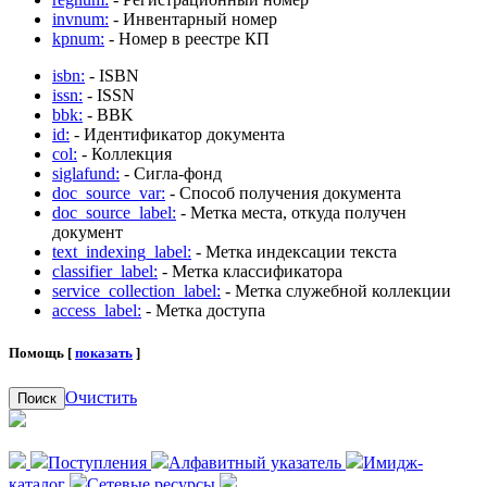
invnum:
- Инвентарный номер
kpnum:
- Номер в реестре КП
isbn:
- ISBN
issn:
- ISSN
bbk:
- BBK
id:
- Идентификатор документа
col:
- Коллекция
siglafund:
- Сигла-фонд
doc_source_var:
- Способ получения документа
doc_source_label:
- Метка места, откуда получен
документ
text_indexing_label:
- Метка индексации текста
classifier_label:
- Метка классификатора
service_collection_label:
- Метка служебной коллекции
access_label:
- Метка доступа
Помощь [
показать
]
Очистить
Поиск
Поступления
Алфавитный указатель
Имидж-
каталог
Сетевые ресурсы