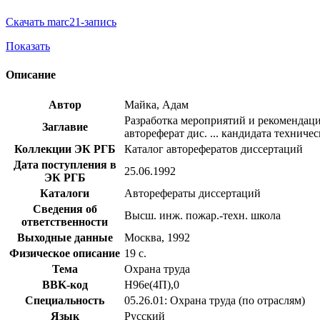
Скачать marc21-запись
Показать
Описание
Автор
Майка, Адам
Разработка мероприятий и рекомендаци
Заглавие
автореферат дис. ... кандидата техничес
Коллекции ЭК РГБ
Каталог авторефератов диссертаций
Дата поступления в
25.06.1992
ЭК РГБ
Каталоги
Авторефераты диссертаций
Сведения об
Высш. инж. пожар.-техн. школа
ответственности
Выходные данные
Москва, 1992
Физическое описание
19 с.
Тема
Охрана труда
BBK-код
Н96е(4П),0
Специальность
05.26.01: Охрана труда (по отраслям)
Язык
Русский