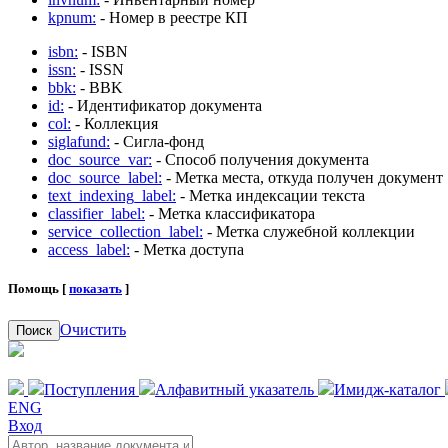
kpnum:
- Номер в реестре КП
isbn:
- ISBN
issn:
- ISSN
bbk:
- BBK
id:
- Идентификатор документа
col:
- Коллекция
siglafund:
- Сигла-фонд
doc_source_var:
- Способ получения документа
doc_source_label:
- Метка места, откуда получен документ
text_indexing_label:
- Метка индексации текста
classifier_label:
- Метка классификатора
service_collection_label:
- Метка служебной коллекции
access_label:
- Метка доступа
Помощь [
показать
]
Очистить
Поиск
Поступления
Алфавитный указатель
Имидж-каталог
ENG
Вход