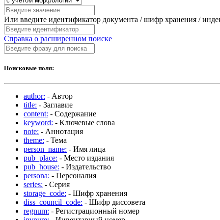
Или введите идентификатор документа / шифр хранения / инд
Справка о расширенном поиске
Поисковые поля:
author:
- Автор
title:
- Заглавие
content:
- Содержание
keyword:
- Ключевые слова
note:
- Аннотация
theme:
- Тема
person_name:
- Имя лица
pub_place:
- Место издания
pub_house:
- Издательство
persona:
- Персоналия
series:
- Серия
storage_code:
- Шифр хранения
diss_council_code:
- Шифр диссовета
regnum:
- Регистрационный номер
invnum:
- Инвентарный номер