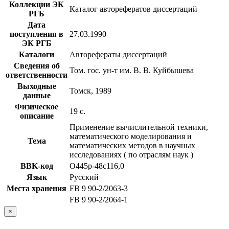
Коллекции ЭК
Каталог авторефератов диссертаций
РГБ
Дата
поступления в
27.03.1990
ЭК РГБ
Каталоги
Авторефераты диссертаций
Сведения об
Том. гос. ун-т им. В. В. Куйбышева
ответственности
Выходные
Томск, 1989
данные
Физическое
19 с.
описание
Применение вычислительной техники,
математического моделирования и
Тема
математических методов в научных
исследованиях ( по отраслям наук )
BBK-код
О445р-48с116,0
Язык
Русский
Места хранения
FB 9 90-2/2063-3
FB 9 90-2/2064-1
×