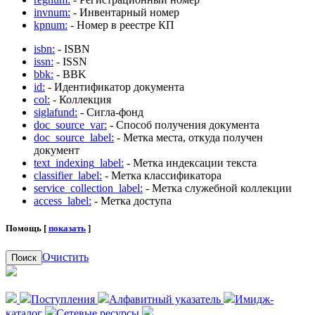
invnum:
- Инвентарный номер
kpnum:
- Номер в реестре КП
isbn:
- ISBN
issn:
- ISSN
bbk:
- BBK
id:
- Идентификатор документа
col:
- Коллекция
siglafund:
- Сигла-фонд
doc_source_var:
- Способ получения документа
doc_source_label:
- Метка места, откуда получен
документ
text_indexing_label:
- Метка индексации текста
classifier_label:
- Метка классификатора
service_collection_label:
- Метка служебной коллекции
access_label:
- Метка доступа
Помощь [
показать
]
Очистить
Поиск
Поступления
Алфавитный указатель
Имидж-
каталог
Сетевые ресурсы