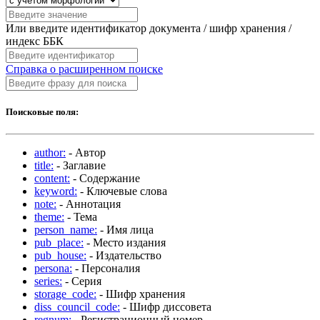
Или введите идентификатор документа / шифр хранения /
индекс ББК
Справка о расширенном поиске
Поисковые поля:
author:
- Автор
title:
- Заглавие
content:
- Содержание
keyword:
- Ключевые слова
note:
- Аннотация
theme:
- Тема
person_name:
- Имя лица
pub_place:
- Место издания
pub_house:
- Издательство
persona:
- Персоналия
series:
- Серия
storage_code:
- Шифр хранения
diss_council_code:
- Шифр диссовета
regnum:
- Регистрационный номер